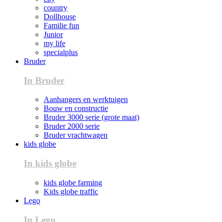
country
Dollhouse
Familie fun
Junior
my life
specialplus
Bruder
In Bruder
Aanhangers en werktuigen
Bouw en constructie
Bruder 3000 serie (grote maat)
Bruder 2000 serie
Bruder vrachtwagen
kids globe
In kids globe
kids globe farming
Kids globe traffic
Lego
In Lego