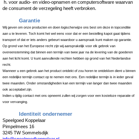
h. voor audio- en video-opnamen en computersoftware waarvan
de consument de verzegeling heeft verbroken.
Garantie
Wij geven om onze producten en doen logischerwijze ons best om deze in topconditie
aan u te leveren. Toch komt het wel eens voor dat er een bestelling kapot gaat tijdens
transport of dat er iets anders gebeurt waardoor u aanspraak kunt maken op garantie.
Op grond van het Europese recht zijn wij aansprakelijk voor elk gebrek van
overeenstemming dat binnen een termijn van twee jaar na de levering van de goederen
aan het licht komt. U kunt aanvullende rechten hebben op grond van het Nederlandse
recht.
Wanneer u een gebrek aan het product ontdekt of zou horen te ontdekken dient u binnen
een redelijke termijn contact op te nemen met ons. Een redelijke termijn is in ieder geval
twee maanden. Onder omstandigheden kan een termijn van langer dan twee maanden
ook acceptabel zijn.
Indien u tijdig contact met ons opneemt zullen wij zorgen voor een kosteloze reparatie of
voor vervanging.
Identiteit ondernemer
Speelgoed Koppelaar
Pimpelmees 16
3245 TW Sommelsdijk
info@speelgoedkoppelaar.nl