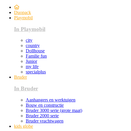
Duopack
Playmobil
In Playmobil
city
country
Dollhouse
Familie fun
Junior
my life
specialplus
Bruder
In Bruder
Aanhangers en werktuigen
Bouw en constructie
Bruder 3000 serie (grote maat)
Bruder 2000 serie
Bruder vrachtwagen
kids globe