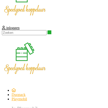
inloggen
Zoeken
Duopack
Playmobil