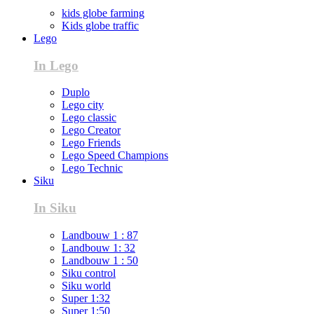
kids globe farming
Kids globe traffic
Lego
In Lego
Duplo
Lego city
Lego classic
Lego Creator
Lego Friends
Lego Speed Champions
Lego Technic
Siku
In Siku
Landbouw 1 : 87
Landbouw 1: 32
Landbouw 1 : 50
Siku control
Siku world
Super 1:32
Super 1:50