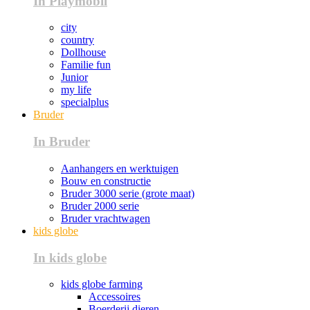
In Playmobil
city
country
Dollhouse
Familie fun
Junior
my life
specialplus
Bruder
In Bruder
Aanhangers en werktuigen
Bouw en constructie
Bruder 3000 serie (grote maat)
Bruder 2000 serie
Bruder vrachtwagen
kids globe
In kids globe
kids globe farming
Accessoires
Boerderij dieren