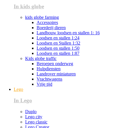
In kids globe
kids globe farming
Accessoires
Boerderij dieren
Landbouw loodsen en stallen 1: 16
Loodsen en stallen 1:24
Loodsen en Stallen 1:32
Loodsen en stallen 1:50
Loodsen en stallen 1:87
Kids globe traffic
Beroepen onderweg
Hulpdiensten
Landrover miniaturen
Vrachtwagens
Vrije tijd
Lego
In Lego
Duplo
Lego city
Lego classic
Lego Creator