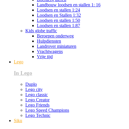
Landbouw loodsen en stallen 1: 16
Loodsen en stallen 1:24
Loodsen en Stallen 1:32
Loodsen en stallen 1:50
Loodsen en stallen 1:87
Kids globe traffic
Beroepen onderweg
Hulpdiensten
Landrover miniaturen
Vrachtwagens
Vrije tijd
Lego
In Lego
Duplo
Lego city
Lego classic
Lego Creator
Lego Friends
Lego Speed Champions
Lego Technic
Siku