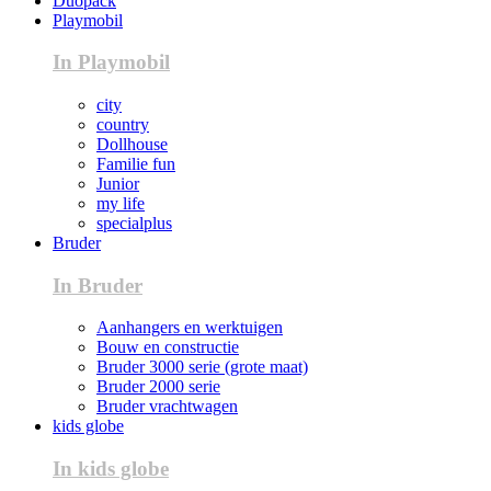
Duopack
Playmobil
In Playmobil
city
country
Dollhouse
Familie fun
Junior
my life
specialplus
Bruder
In Bruder
Aanhangers en werktuigen
Bouw en constructie
Bruder 3000 serie (grote maat)
Bruder 2000 serie
Bruder vrachtwagen
kids globe
In kids globe