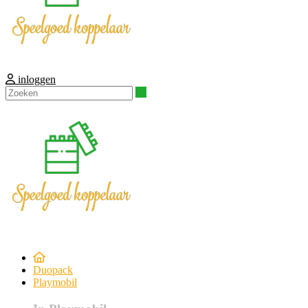
inloggen
Zoeken
Duopack
Playmobil