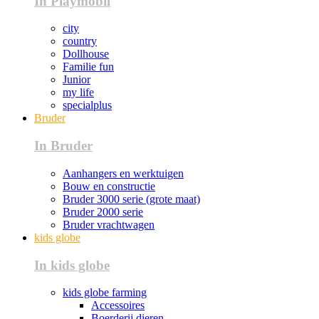
In Playmobil
city
country
Dollhouse
Familie fun
Junior
my life
specialplus
Bruder
In Bruder
Aanhangers en werktuigen
Bouw en constructie
Bruder 3000 serie (grote maat)
Bruder 2000 serie
Bruder vrachtwagen
kids globe
In kids globe
kids globe farming
Accessoires
Boerderij dieren