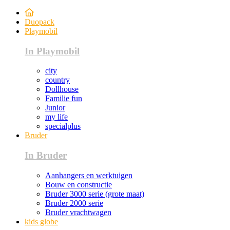
Duopack
Playmobil
In Playmobil
city
country
Dollhouse
Familie fun
Junior
my life
specialplus
Bruder
In Bruder
Aanhangers en werktuigen
Bouw en constructie
Bruder 3000 serie (grote maat)
Bruder 2000 serie
Bruder vrachtwagen
kids globe