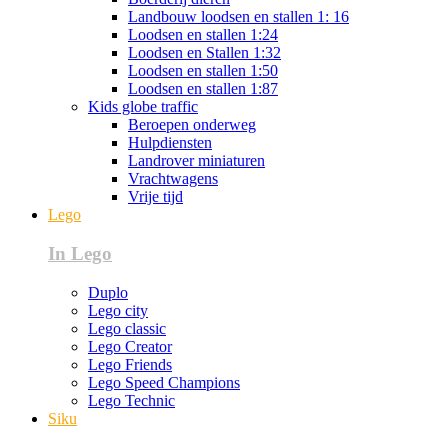
Landbouw loodsen en stallen 1: 16
Loodsen en stallen 1:24
Loodsen en Stallen 1:32
Loodsen en stallen 1:50
Loodsen en stallen 1:87
Kids globe traffic
Beroepen onderweg
Hulpdiensten
Landrover miniaturen
Vrachtwagens
Vrije tijd
Lego
In Lego
Duplo
Lego city
Lego classic
Lego Creator
Lego Friends
Lego Speed Champions
Lego Technic
Siku