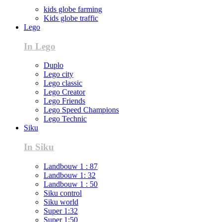
kids globe farming
Kids globe traffic
Lego
In Lego
Duplo
Lego city
Lego classic
Lego Creator
Lego Friends
Lego Speed Champions
Lego Technic
Siku
In Siku
Landbouw 1 : 87
Landbouw 1: 32
Landbouw 1 : 50
Siku control
Siku world
Super 1:32
Super 1:50