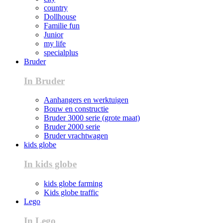
country
Dollhouse
Familie fun
Junior
my life
specialplus
Bruder
In Bruder
Aanhangers en werktuigen
Bouw en constructie
Bruder 3000 serie (grote maat)
Bruder 2000 serie
Bruder vrachtwagen
kids globe
In kids globe
kids globe farming
Kids globe traffic
Lego
In Lego