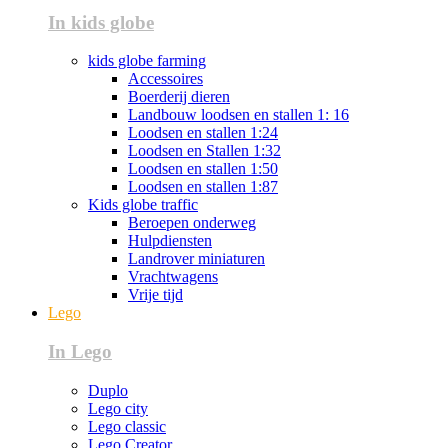
In kids globe
kids globe farming
Accessoires
Boerderij dieren
Landbouw loodsen en stallen 1: 16
Loodsen en stallen 1:24
Loodsen en Stallen 1:32
Loodsen en stallen 1:50
Loodsen en stallen 1:87
Kids globe traffic
Beroepen onderweg
Hulpdiensten
Landrover miniaturen
Vrachtwagens
Vrije tijd
Lego
In Lego
Duplo
Lego city
Lego classic
Lego Creator