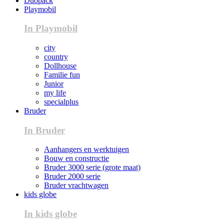
Duopack
Playmobil
In Playmobil
city
country
Dollhouse
Familie fun
Junior
my life
specialplus
Bruder
In Bruder
Aanhangers en werktuigen
Bouw en constructie
Bruder 3000 serie (grote maat)
Bruder 2000 serie
Bruder vrachtwagen
kids globe
In kids globe