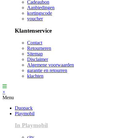
Cadeaubon
Aanbiedingen
kortingscode
voucher
Klantenservice
Contact
Retourneren
Sitemap
Disclaimer
Algemene voorwaarden
garantie en retourren
klachten
×
Menu
Duopack
Playmobil
In Playmobil
city