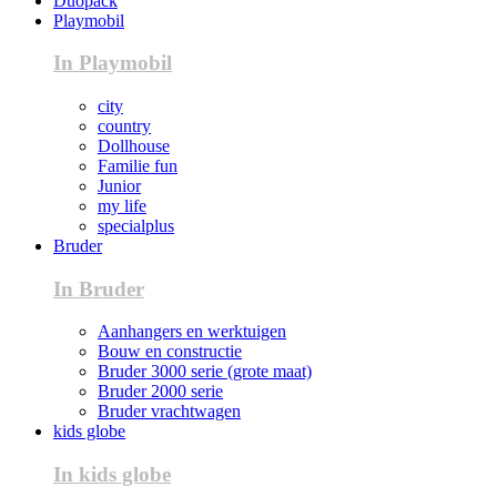
Duopack
Playmobil
In Playmobil
city
country
Dollhouse
Familie fun
Junior
my life
specialplus
Bruder
In Bruder
Aanhangers en werktuigen
Bouw en constructie
Bruder 3000 serie (grote maat)
Bruder 2000 serie
Bruder vrachtwagen
kids globe
In kids globe