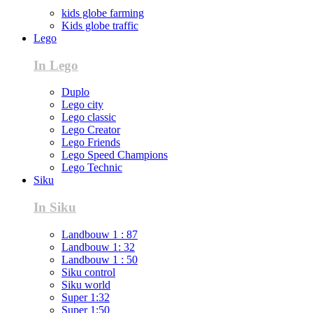
kids globe farming
Kids globe traffic
Lego
In Lego
Duplo
Lego city
Lego classic
Lego Creator
Lego Friends
Lego Speed Champions
Lego Technic
Siku
In Siku
Landbouw 1 : 87
Landbouw 1: 32
Landbouw 1 : 50
Siku control
Siku world
Super 1:32
Super 1:50