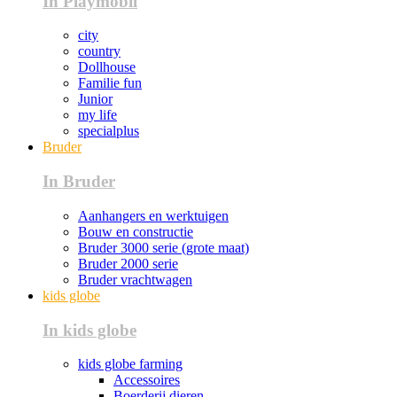
In Playmobil
city
country
Dollhouse
Familie fun
Junior
my life
specialplus
Bruder
In Bruder
Aanhangers en werktuigen
Bouw en constructie
Bruder 3000 serie (grote maat)
Bruder 2000 serie
Bruder vrachtwagen
kids globe
In kids globe
kids globe farming
Accessoires
Boerderij dieren