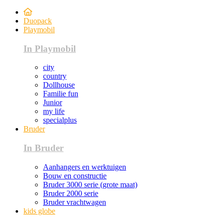
Duopack
Playmobil
In Playmobil
city
country
Dollhouse
Familie fun
Junior
my life
specialplus
Bruder
In Bruder
Aanhangers en werktuigen
Bouw en constructie
Bruder 3000 serie (grote maat)
Bruder 2000 serie
Bruder vrachtwagen
kids globe