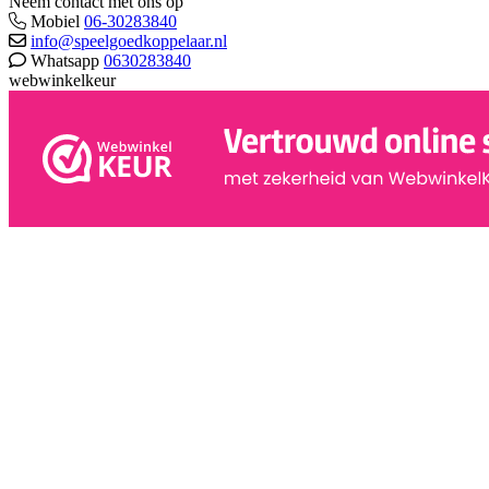
Neem contact met ons op
Mobiel
06-30283840
info@speelgoedkoppelaar.nl
Whatsapp
0630283840
webwinkelkeur