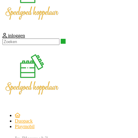
inloggen
Zoeken
Duopack
Playmobil