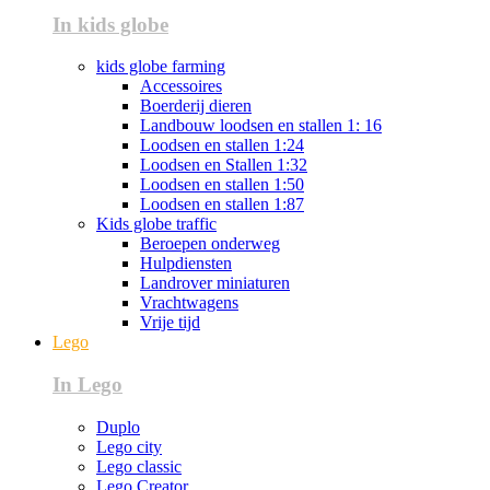
In kids globe
kids globe farming
Accessoires
Boerderij dieren
Landbouw loodsen en stallen 1: 16
Loodsen en stallen 1:24
Loodsen en Stallen 1:32
Loodsen en stallen 1:50
Loodsen en stallen 1:87
Kids globe traffic
Beroepen onderweg
Hulpdiensten
Landrover miniaturen
Vrachtwagens
Vrije tijd
Lego
In Lego
Duplo
Lego city
Lego classic
Lego Creator