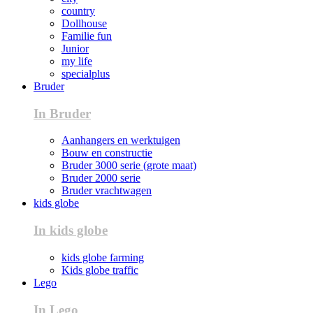
country
Dollhouse
Familie fun
Junior
my life
specialplus
Bruder
In Bruder
Aanhangers en werktuigen
Bouw en constructie
Bruder 3000 serie (grote maat)
Bruder 2000 serie
Bruder vrachtwagen
kids globe
In kids globe
kids globe farming
Kids globe traffic
Lego
In Lego