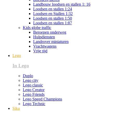
Landbouw loodsen en stallen 1: 16
Loodsen en stallen 1:24
Loodsen en Stallen 1:32
Loodsen en stallen 1:50
Loodsen en stallen 1:87
Kids globe traffic
Beroepen onderweg
Hulpdiensten
Landrover miniaturen
Vrachtwagens
Vrije tijd
Lego
In Lego
Duplo
Lego city
Lego classic
Lego Creator
Lego Friends
Lego Speed Champions
Lego Technic
Siku