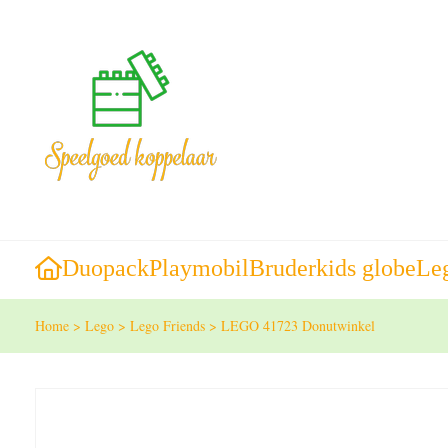
Duopack
Playmobil
Bruder
kids globe
Le
Home
>
Lego
>
Lego Friends
>
LEGO 41723 Donutwinkel