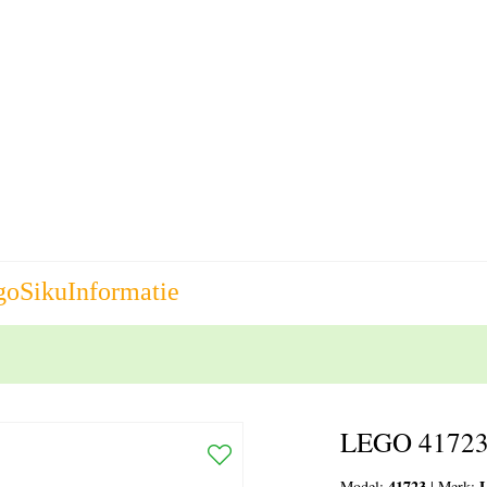
go
Siku
Informatie
LEGO 41723
41723
Model:
|
Merk: