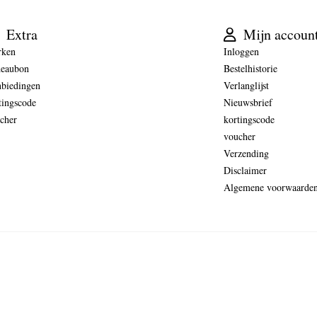
Extra
Mijn accoun
rken
Inloggen
eaubon
Bestelhistorie
biedingen
Verlanglijst
tingscode
Nieuwsbrief
cher
kortingscode
voucher
Verzending
Disclaimer
Algemene voorwaarde