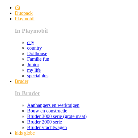
Duopack
Playmobil
In Playmobil
city
country
Dollhouse
Familie fun
Junior
my life
specialplus
Bruder
In Bruder
Aanhangers en werktuigen
Bouw en constructie
Bruder 3000 serie (grote maat)
Bruder 2000 serie
Bruder vrachtwagen
kids globe