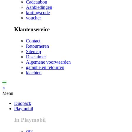
Cadeaubon
Aanbiedingen
kortingscode
voucher
Klantenservice
Contact
Retourneren
Sitemap
Disclaimer
Algemene voorwaarden
garantie en retourren
klachten
×
Menu
Duopack
Playmobil
In Playmobil
city