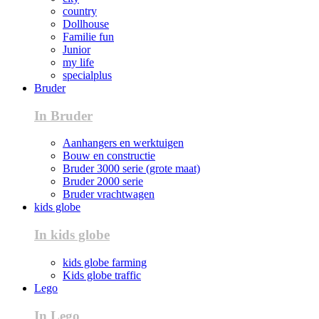
country
Dollhouse
Familie fun
Junior
my life
specialplus
Bruder
In Bruder
Aanhangers en werktuigen
Bouw en constructie
Bruder 3000 serie (grote maat)
Bruder 2000 serie
Bruder vrachtwagen
kids globe
In kids globe
kids globe farming
Kids globe traffic
Lego
In Lego