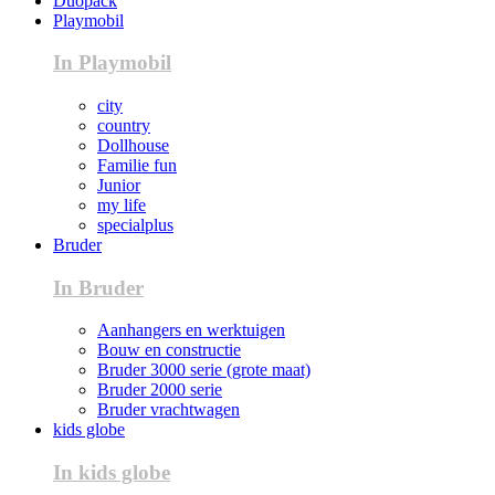
Duopack
Playmobil
In Playmobil
city
country
Dollhouse
Familie fun
Junior
my life
specialplus
Bruder
In Bruder
Aanhangers en werktuigen
Bouw en constructie
Bruder 3000 serie (grote maat)
Bruder 2000 serie
Bruder vrachtwagen
kids globe
In kids globe