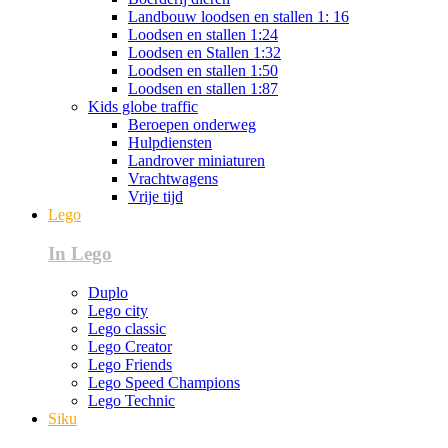
Landbouw loodsen en stallen 1: 16
Loodsen en stallen 1:24
Loodsen en Stallen 1:32
Loodsen en stallen 1:50
Loodsen en stallen 1:87
Kids globe traffic
Beroepen onderweg
Hulpdiensten
Landrover miniaturen
Vrachtwagens
Vrije tijd
Lego
In Lego
Duplo
Lego city
Lego classic
Lego Creator
Lego Friends
Lego Speed Champions
Lego Technic
Siku