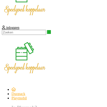
inloggen
Zoeken
Duopack
Playmobil