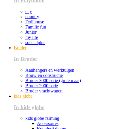
In Playmobil
city
country
Dollhouse
Familie fun
Junior
my life
specialplus
Bruder
In Bruder
Aanhangers en werktuigen
Bouw en constructie
Bruder 3000 serie (grote maat)
Bruder 2000 serie
Bruder vrachtwagen
kids globe
In kids globe
kids globe farming
Accessoires
Boerderij dieren