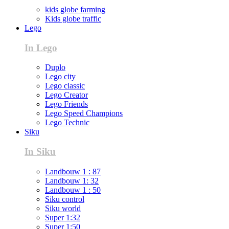
kids globe farming
Kids globe traffic
Lego
In Lego
Duplo
Lego city
Lego classic
Lego Creator
Lego Friends
Lego Speed Champions
Lego Technic
Siku
In Siku
Landbouw 1 : 87
Landbouw 1: 32
Landbouw 1 : 50
Siku control
Siku world
Super 1:32
Super 1:50