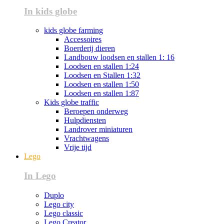
In kids globe
kids globe farming
Accessoires
Boerderij dieren
Landbouw loodsen en stallen 1: 16
Loodsen en stallen 1:24
Loodsen en Stallen 1:32
Loodsen en stallen 1:50
Loodsen en stallen 1:87
Kids globe traffic
Beroepen onderweg
Hulpdiensten
Landrover miniaturen
Vrachtwagens
Vrije tijd
Lego
In Lego
Duplo
Lego city
Lego classic
Lego Creator