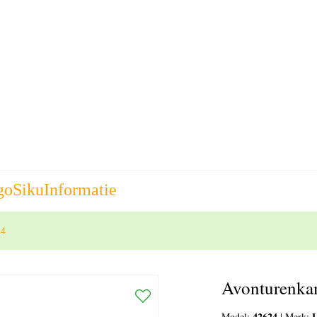
go
Siku
Informatie
24
Avonturenka
42624
Model:
|
Merk: