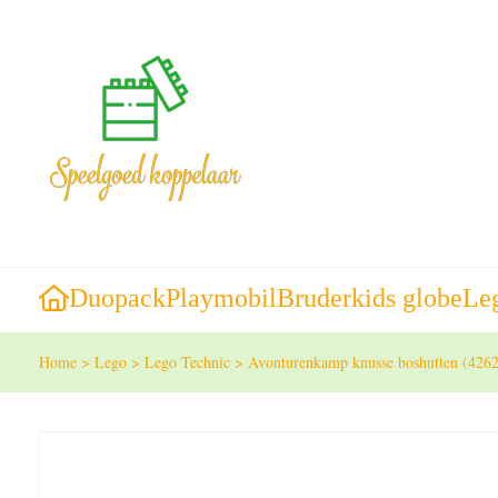
Duopack
Playmobil
Bruder
kids globe
Le
Home
>
Lego
>
Lego Technic
>
Avonturenkamp knusse boshutten (426