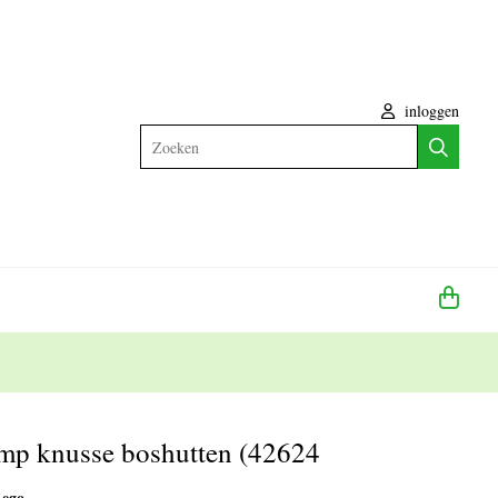
inloggen
Zoeken
mp knusse boshutten (42624
Lego