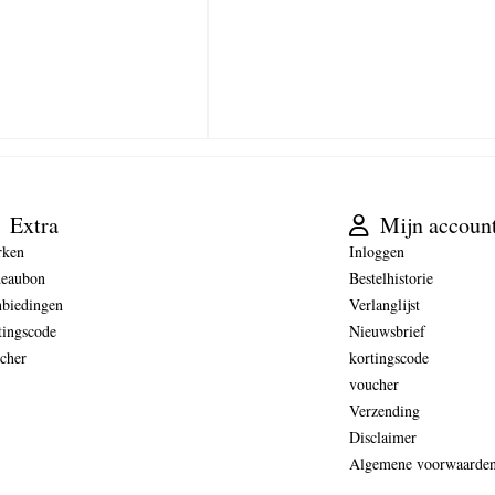
Extra
Mijn accoun
rken
Inloggen
eaubon
Bestelhistorie
biedingen
Verlanglijst
tingscode
Nieuwsbrief
cher
kortingscode
voucher
Verzending
Disclaimer
Algemene voorwaarde