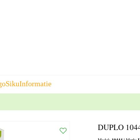
go
Siku
Informatie
DUPLO 10444
10444
Model:
|
Merk: