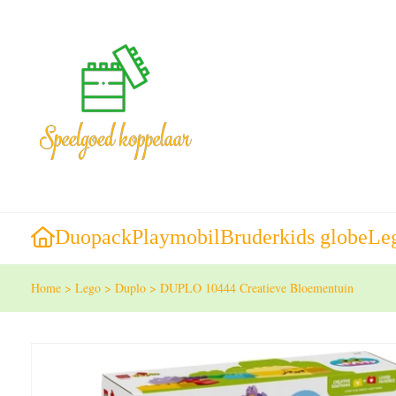
Duopack
Playmobil
Bruder
kids globe
Le
Home
>
Lego
>
Duplo
>
DUPLO 10444 Creatieve Bloementuin