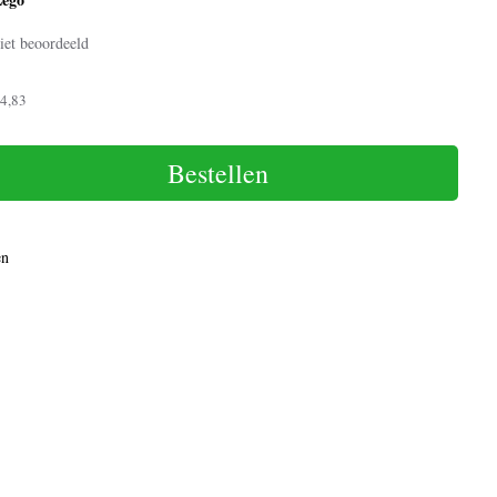
iet beoordeeld
4,83
Bestellen
en