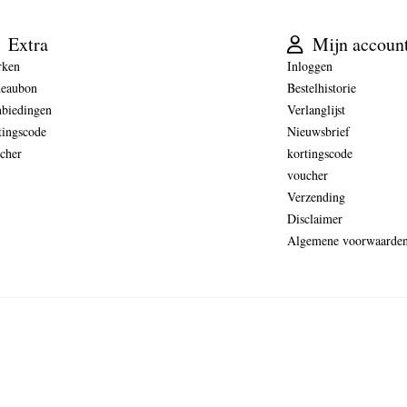
Extra
Mijn accoun
rken
Inloggen
eaubon
Bestelhistorie
biedingen
Verlanglijst
tingscode
Nieuwsbrief
cher
kortingscode
voucher
Verzending
Disclaimer
Algemene voorwaarde