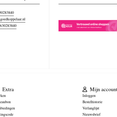
30283840
goedkoppelaar.nl
630283840
Extra
Mijn accoun
rken
Inloggen
eaubon
Bestelhistorie
biedingen
Verlanglijst
tingscode
Nieuwsbrief