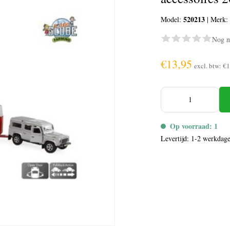
520213
Model:
|
Merk
Nog n
€13,95
excl. btw:
€1
Op voorraad: 1
Levertijd: 1-2 werkdag