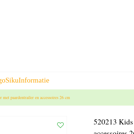
go
Siku
Informatie
met paardentrailer en accessoires 26 cm
520213 Kids 
accessoires 