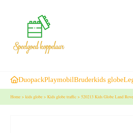
Duopack
Playmobil
Bruder
kids globe
Le
Home
>
kids globe
>
Kids globe traffic
>
520213 Kids Globe Land Rover 