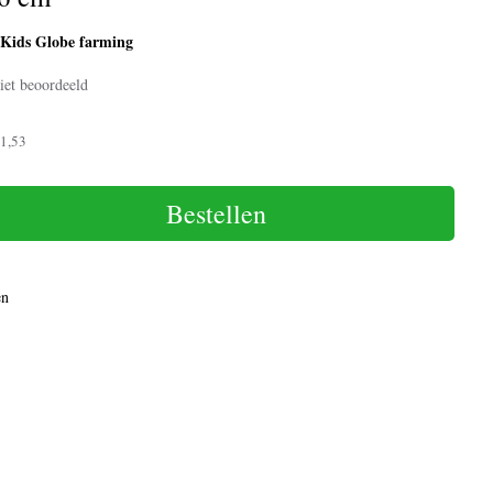
Kids Globe farming
:
iet beoordeeld
1,53
Bestellen
en