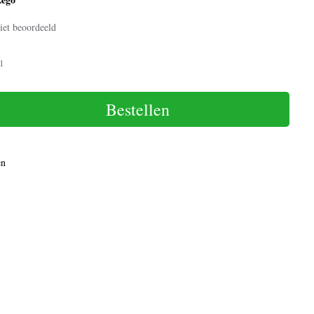
iet beoordeeld
1
Bestellen
en