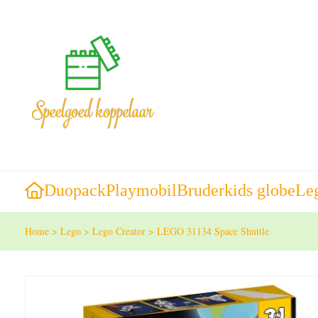
Duopack
Playmobil
Bruder
kids globe
Le
Home
>
Lego
>
Lego Creator
>
LEGO 31134 Space Shuttle