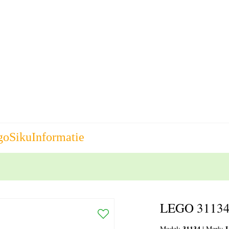
go
Siku
Informatie
LEGO 31134 
31134
Model:
|
Merk: