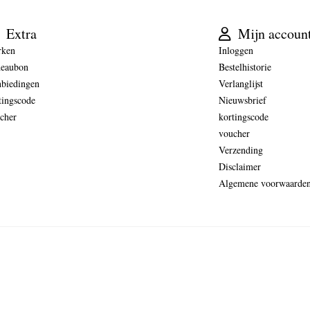
Extra
Mijn accoun
rken
Inloggen
eaubon
Bestelhistorie
biedingen
Verlanglijst
tingscode
Nieuwsbrief
cher
kortingscode
voucher
Verzending
Disclaimer
Algemene voorwaarde