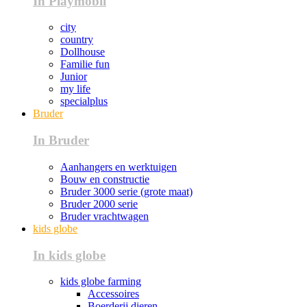
In Playmobil
city
country
Dollhouse
Familie fun
Junior
my life
specialplus
Bruder
In Bruder
Aanhangers en werktuigen
Bouw en constructie
Bruder 3000 serie (grote maat)
Bruder 2000 serie
Bruder vrachtwagen
kids globe
In kids globe
kids globe farming
Accessoires
Boerderij dieren