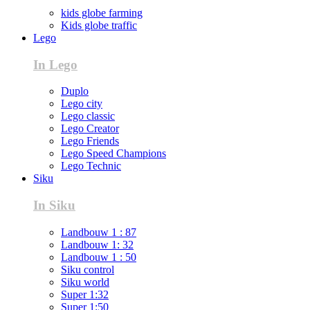
kids globe farming
Kids globe traffic
Lego
In Lego
Duplo
Lego city
Lego classic
Lego Creator
Lego Friends
Lego Speed Champions
Lego Technic
Siku
In Siku
Landbouw 1 : 87
Landbouw 1: 32
Landbouw 1 : 50
Siku control
Siku world
Super 1:32
Super 1:50