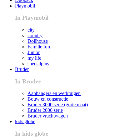
Duopack
Playmobil
In Playmobil
city
country
Dollhouse
Familie fun
Junior
my life
specialplus
Bruder
In Bruder
Aanhangers en werktuigen
Bouw en constructie
Bruder 3000 serie (grote maat)
Bruder 2000 serie
Bruder vrachtwagen
kids globe
In kids globe