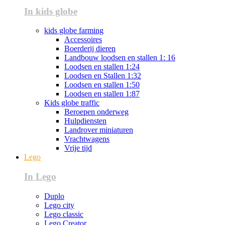
In kids globe
kids globe farming
Accessoires
Boerderij dieren
Landbouw loodsen en stallen 1: 16
Loodsen en stallen 1:24
Loodsen en Stallen 1:32
Loodsen en stallen 1:50
Loodsen en stallen 1:87
Kids globe traffic
Beroepen onderweg
Hulpdiensten
Landrover miniaturen
Vrachtwagens
Vrije tijd
Lego
In Lego
Duplo
Lego city
Lego classic
Lego Creator