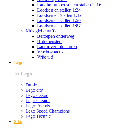
Landbouw loodsen en stallen 1: 16
Loodsen en stallen 1:24
Loodsen en Stallen 1:32
Loodsen en stallen 1:50
Loodsen en stallen 1:87
Kids globe traffic
Beroepen onderweg
Hulpdiensten
Landrover miniaturen
Vrachtwagens
Vrije tijd
Lego
In Lego
Duplo
Lego city
Lego classic
Lego Creator
Lego Friends
Lego Speed Champions
Lego Technic
Siku