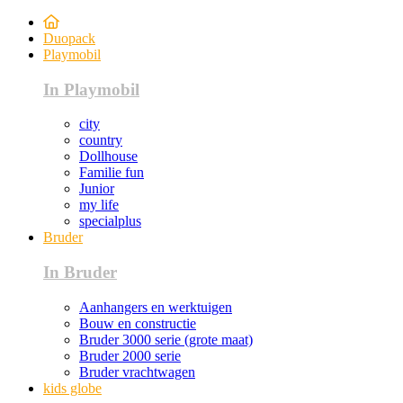
Duopack
Playmobil
In Playmobil
city
country
Dollhouse
Familie fun
Junior
my life
specialplus
Bruder
In Bruder
Aanhangers en werktuigen
Bouw en constructie
Bruder 3000 serie (grote maat)
Bruder 2000 serie
Bruder vrachtwagen
kids globe