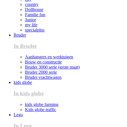
country
Dollhouse
Familie fun
Junior
my life
specialplus
Bruder
In Bruder
Aanhangers en werktuigen
Bouw en constructie
Bruder 3000 serie (grote maat)
Bruder 2000 serie
Bruder vrachtwagen
kids globe
In kids globe
kids globe farming
Kids globe traffic
Lego
In Lego