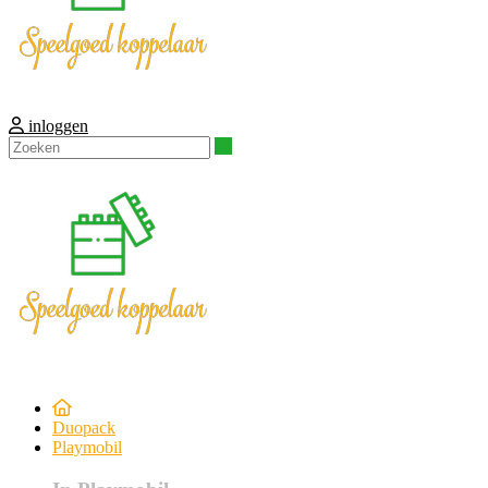
inloggen
Zoeken
Duopack
Playmobil