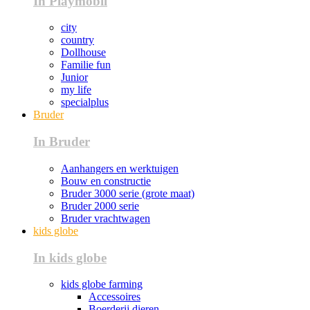
In Playmobil
city
country
Dollhouse
Familie fun
Junior
my life
specialplus
Bruder
In Bruder
Aanhangers en werktuigen
Bouw en constructie
Bruder 3000 serie (grote maat)
Bruder 2000 serie
Bruder vrachtwagen
kids globe
In kids globe
kids globe farming
Accessoires
Boerderij dieren