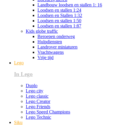
Landbouw loodsen en stallen 1: 16
Loodsen en stallen 1:24
Loodsen en Stallen 1:32
Loodsen en stallen 1:50
Loodsen en stallen 1:87
Kids globe traffic
Beroepen onderweg
Hulpdiensten
Landrover miniaturen
Vrachtwagens
Vrije tijd
Lego
In Lego
Duplo
Lego city
Lego classic
Lego Creator
Lego Friends
Lego Speed Champions
Lego Technic
Siku