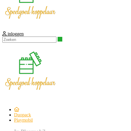
inloggen
Zoeken
Duopack
Playmobil