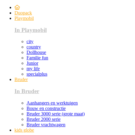
Duopack
Playmobil
In Playmobil
city
country
Dollhouse
Familie fun
Junior
my life
specialplus
Bruder
In Bruder
Aanhangers en werktuigen
Bouw en constructie
Bruder 3000 serie (grote maat)
Bruder 2000 serie
Bruder vrachtwagen
kids globe