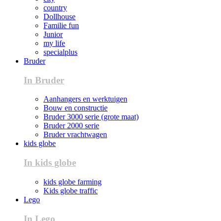
country
Dollhouse
Familie fun
Junior
my life
specialplus
Bruder
In Bruder
Aanhangers en werktuigen
Bouw en constructie
Bruder 3000 serie (grote maat)
Bruder 2000 serie
Bruder vrachtwagen
kids globe
In kids globe
kids globe farming
Kids globe traffic
Lego
In Lego