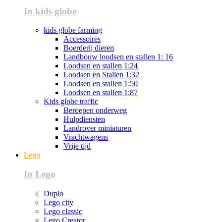
In kids globe
kids globe farming
Accessoires
Boerderij dieren
Landbouw loodsen en stallen 1: 16
Loodsen en stallen 1:24
Loodsen en Stallen 1:32
Loodsen en stallen 1:50
Loodsen en stallen 1:87
Kids globe traffic
Beroepen onderweg
Hulpdiensten
Landrover miniaturen
Vrachtwagens
Vrije tijd
Lego
In Lego
Duplo
Lego city
Lego classic
Lego Creator