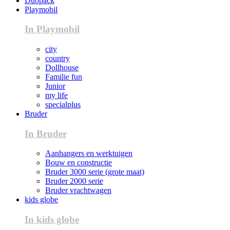
Duopack
Playmobil
In Playmobil
city
country
Dollhouse
Familie fun
Junior
my life
specialplus
Bruder
In Bruder
Aanhangers en werktuigen
Bouw en constructie
Bruder 3000 serie (grote maat)
Bruder 2000 serie
Bruder vrachtwagen
kids globe
In kids globe