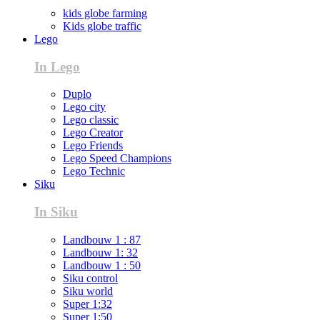
kids globe farming
Kids globe traffic
Lego
In Lego
Duplo
Lego city
Lego classic
Lego Creator
Lego Friends
Lego Speed Champions
Lego Technic
Siku
In Siku
Landbouw 1 : 87
Landbouw 1: 32
Landbouw 1 : 50
Siku control
Siku world
Super 1:32
Super 1:50