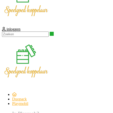
inloggen
Zoeken
Duopack
Playmobil