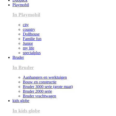
Duopack
Playmobil
In Playmobil
city
country
Dollhouse
Familie fun
Junior
my life
specialplus
Bruder
In Bruder
Aanhangers en werktuigen
Bouw en constructie
Bruder 3000 serie (grote maat)
Bruder 2000 serie
Bruder vrachtwagen
kids globe
In kids globe