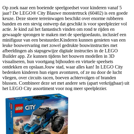
Op zoek naar een boeiende speelgoedset voor kinderen vanaf 5
jaar? De LEGO® City Blauwe monstertruck (60402) is een goede
keuze. Deze stoere terreinwagen beschikt over enorme rubberen
banden en een stevig ontwerp dat geschikt is voor speelplezier vol
actie. Je kind zal het fantastisch vinden om rond te rijden en
gewaagde sprongen te maken met de speelgoedauto, inclusief een
minifiguur van een bestuurder.Kinderen kunnen genieten van een
leuke bouwervaring met zowel gedrukte bouwinstructies met
afbeeldingen als stapsgewijze digitale instructies in de LEGO
Builder app. Ze kunnen tijdens het bouwen modellen in 3D
visualiseren, hun voortgang bijhouden en virtuele speelsets
ontdekken en opslaan.Jouw stad, waar alles kan! In LEGO City
bedenken kinderen hun eigen avonturen, of ze nu door de lucht
vliegen, over circuits racen, boeven achtervolgen of branden
blussen. Combineer deze set met andere sets (apart verkrijgbaar) uit
het LEGO City assortiment voor nog meer speelplezier.