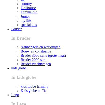
country
Dollhouse
Familie fun
Junior
my life
specialplus
Bruder
In Bruder
Aanhangers en werktuigen
Bouw en constructie
Bruder 3000 serie (grote maat)
Bruder 2000 serie
Bruder vrachtwagen
kids globe
In kids globe
kids globe farming
Kids globe traffic
Lego
In Lego