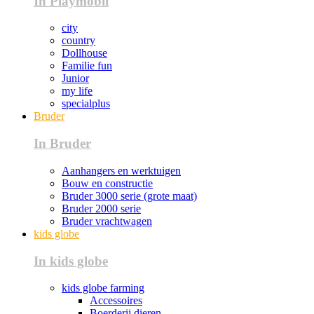
In Playmobil
city
country
Dollhouse
Familie fun
Junior
my life
specialplus
Bruder
In Bruder
Aanhangers en werktuigen
Bouw en constructie
Bruder 3000 serie (grote maat)
Bruder 2000 serie
Bruder vrachtwagen
kids globe
In kids globe
kids globe farming
Accessoires
Boerderij dieren