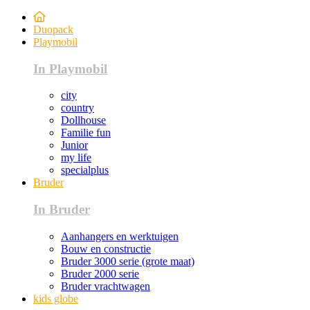
Duopack
Playmobil
In Playmobil
city
country
Dollhouse
Familie fun
Junior
my life
specialplus
Bruder
In Bruder
Aanhangers en werktuigen
Bouw en constructie
Bruder 3000 serie (grote maat)
Bruder 2000 serie
Bruder vrachtwagen
kids globe