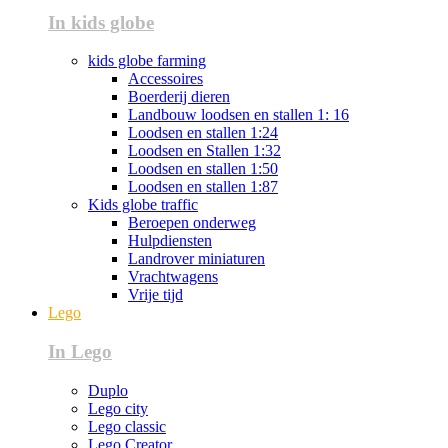
In kids globe
kids globe farming
Accessoires
Boerderij dieren
Landbouw loodsen en stallen 1: 16
Loodsen en stallen 1:24
Loodsen en Stallen 1:32
Loodsen en stallen 1:50
Loodsen en stallen 1:87
Kids globe traffic
Beroepen onderweg
Hulpdiensten
Landrover miniaturen
Vrachtwagens
Vrije tijd
Lego
In Lego
Duplo
Lego city
Lego classic
Lego Creator