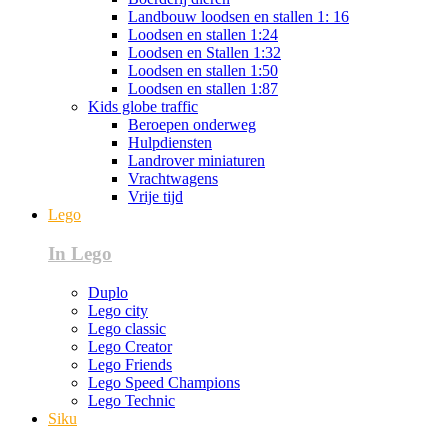
Landbouw loodsen en stallen 1: 16
Loodsen en stallen 1:24
Loodsen en Stallen 1:32
Loodsen en stallen 1:50
Loodsen en stallen 1:87
Kids globe traffic
Beroepen onderweg
Hulpdiensten
Landrover miniaturen
Vrachtwagens
Vrije tijd
Lego
In Lego
Duplo
Lego city
Lego classic
Lego Creator
Lego Friends
Lego Speed Champions
Lego Technic
Siku