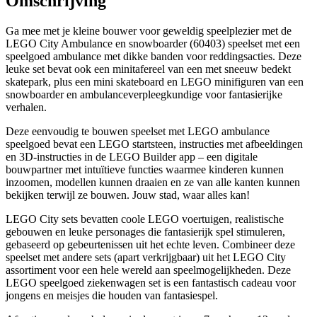
Omschrijving
Ga mee met je kleine bouwer voor geweldig speelplezier met de
LEGO City Ambulance en snowboarder (60403) speelset met een
speelgoed ambulance met dikke banden voor reddingsacties. Deze
leuke set bevat ook een minitafereel van een met sneeuw bedekt
skatepark, plus een mini skateboard en LEGO minifiguren van een
snowboarder en ambulanceverpleegkundige voor fantasierijke
verhalen.
Deze eenvoudig te bouwen speelset met LEGO ambulance
speelgoed bevat een LEGO startsteen, instructies met afbeeldingen
en 3D-instructies in de LEGO Builder app – een digitale
bouwpartner met intuïtieve functies waarmee kinderen kunnen
inzoomen, modellen kunnen draaien en ze van alle kanten kunnen
bekijken terwijl ze bouwen. Jouw stad, waar alles kan!
LEGO City sets bevatten coole LEGO voertuigen, realistische
gebouwen en leuke personages die fantasierijk spel stimuleren,
gebaseerd op gebeurtenissen uit het echte leven. Combineer deze
speelset met andere sets (apart verkrijgbaar) uit het LEGO City
assortiment voor een hele wereld aan speelmogelijkheden. Deze
LEGO speelgoed ziekenwagen set is een fantastisch cadeau voor
jongens en meisjes die houden van fantasiespel.