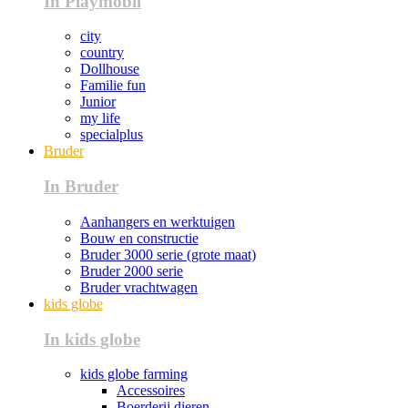
In Playmobil
city
country
Dollhouse
Familie fun
Junior
my life
specialplus
Bruder
In Bruder
Aanhangers en werktuigen
Bouw en constructie
Bruder 3000 serie (grote maat)
Bruder 2000 serie
Bruder vrachtwagen
kids globe
In kids globe
kids globe farming
Accessoires
Boerderij dieren