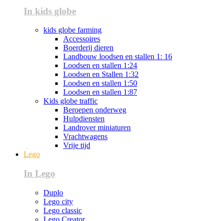
In kids globe
kids globe farming
Accessoires
Boerderij dieren
Landbouw loodsen en stallen 1: 16
Loodsen en stallen 1:24
Loodsen en Stallen 1:32
Loodsen en stallen 1:50
Loodsen en stallen 1:87
Kids globe traffic
Beroepen onderweg
Hulpdiensten
Landrover miniaturen
Vrachtwagens
Vrije tijd
Lego
In Lego
Duplo
Lego city
Lego classic
Lego Creator