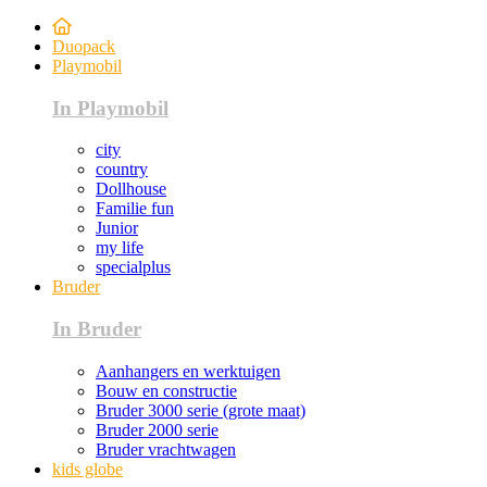
Duopack
Playmobil
In Playmobil
city
country
Dollhouse
Familie fun
Junior
my life
specialplus
Bruder
In Bruder
Aanhangers en werktuigen
Bouw en constructie
Bruder 3000 serie (grote maat)
Bruder 2000 serie
Bruder vrachtwagen
kids globe