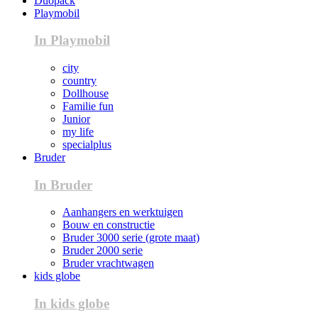
Duopack
Playmobil
In Playmobil
city
country
Dollhouse
Familie fun
Junior
my life
specialplus
Bruder
In Bruder
Aanhangers en werktuigen
Bouw en constructie
Bruder 3000 serie (grote maat)
Bruder 2000 serie
Bruder vrachtwagen
kids globe
In kids globe