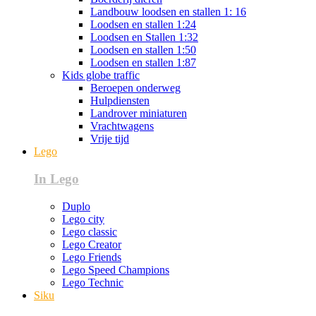
Landbouw loodsen en stallen 1: 16
Loodsen en stallen 1:24
Loodsen en Stallen 1:32
Loodsen en stallen 1:50
Loodsen en stallen 1:87
Kids globe traffic
Beroepen onderweg
Hulpdiensten
Landrover miniaturen
Vrachtwagens
Vrije tijd
Lego
In Lego
Duplo
Lego city
Lego classic
Lego Creator
Lego Friends
Lego Speed Champions
Lego Technic
Siku