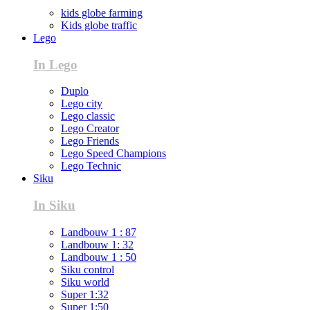
kids globe farming
Kids globe traffic
Lego
In Lego
Duplo
Lego city
Lego classic
Lego Creator
Lego Friends
Lego Speed Champions
Lego Technic
Siku
In Siku
Landbouw 1 : 87
Landbouw 1: 32
Landbouw 1 : 50
Siku control
Siku world
Super 1:32
Super 1:50