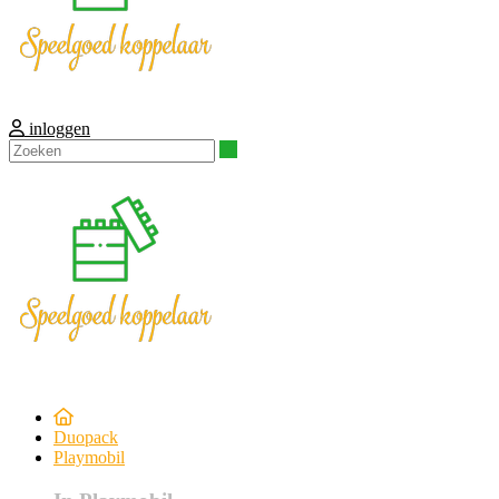
inloggen
Zoeken
Duopack
Playmobil