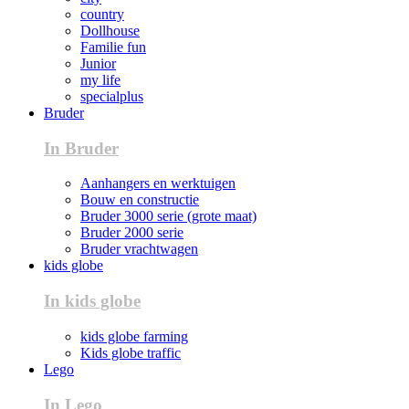
country
Dollhouse
Familie fun
Junior
my life
specialplus
Bruder
In Bruder
Aanhangers en werktuigen
Bouw en constructie
Bruder 3000 serie (grote maat)
Bruder 2000 serie
Bruder vrachtwagen
kids globe
In kids globe
kids globe farming
Kids globe traffic
Lego
In Lego