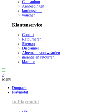
Cadeaubon
Aanbiedingen
kortingscode
voucher
Klantenservice
Contact
Retourneren
Sitemap
Disclaimer
Algemene voorwaarden
garantie en retourren
klachten
×
Menu
Duopack
Playmobil
In Playmobil
city