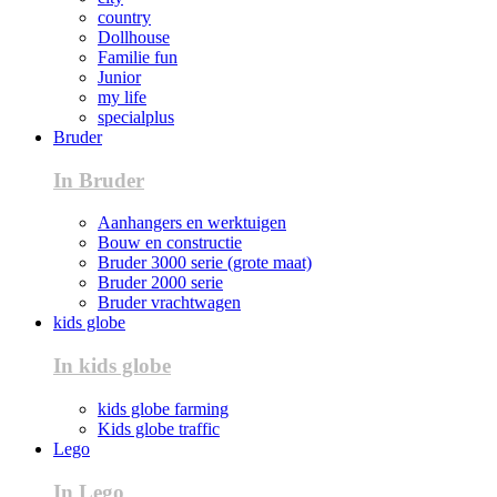
country
Dollhouse
Familie fun
Junior
my life
specialplus
Bruder
In Bruder
Aanhangers en werktuigen
Bouw en constructie
Bruder 3000 serie (grote maat)
Bruder 2000 serie
Bruder vrachtwagen
kids globe
In kids globe
kids globe farming
Kids globe traffic
Lego
In Lego