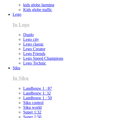
kids globe farming
Kids globe traffic
Lego
In Lego
Duplo
Lego city
Lego classic
Lego Creator
Lego Friends
Lego Speed Champions
Lego Technic
Siku
In Siku
Landbouw 1 : 87
Landbouw 1: 32
Landbouw 1 : 50
Siku control
Siku world
Super 1:32
Super 1:50