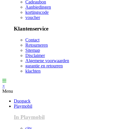
Cadeaubon
Aanbiedingen
kortingscode
voucher
Klantenservice
Contact
Retourneren
Sitemap
Disclaimer
Algemene voorwaarden
garantie en retourren
klachten
×
Menu
Duopack
Playmobil
In Playmobil
city