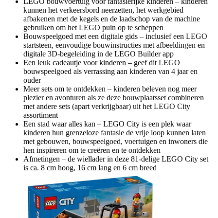
LEGO bouwvoertuig voor fantasierijke kinderen – kinderen
kunnen het verkeersbord neerzetten, het werkgebied
afbakenen met de kegels en de laadschop van de machine
gebruiken om het LEGO puin op te scheppen
Bouwspeelgoed met een digitale gids – inclusief een LEGO
startsteen, eenvoudige bouwinstructies met afbeeldingen en
digitale 3D-begeleiding in de LEGO Builder app
Een leuk cadeautje voor kinderen – geef dit LEGO
bouwspeelgoed als verrassing aan kinderen van 4 jaar en
ouder
Meer sets om te ontdekken – kinderen beleven nog meer
plezier en avonturen als ze deze bouwplaatsset combineren
met andere sets (apart verkrijgbaar) uit het LEGO City
assortiment
Een stad waar alles kan – LEGO City is een plek waar
kinderen hun grenzeloze fantasie de vrije loop kunnen laten
met gebouwen, bouwspeelgoed, voertuigen en inwoners die
hen inspireren om te creëren en te ontdekken
Afmetingen – de wiellader in deze 81-delige LEGO City set
is ca. 8 cm hoog, 16 cm lang en 6 cm breed