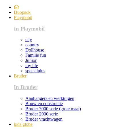
Duopack
Playmobil
In Playmobil
city
country
Dollhouse
Familie fun
Junior
my life
specialplus
Bruder
In Bruder
Aanhangers en werktuigen
Bouw en constructie
Bruder 3000 serie (grote maat)
Bruder 2000 serie
Bruder vrachtwagen
kids globe