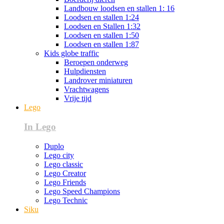
Landbouw loodsen en stallen 1: 16
Loodsen en stallen 1:24
Loodsen en Stallen 1:32
Loodsen en stallen 1:50
Loodsen en stallen 1:87
Kids globe traffic
Beroepen onderweg
Hulpdiensten
Landrover miniaturen
Vrachtwagens
Vrije tijd
Lego
In Lego
Duplo
Lego city
Lego classic
Lego Creator
Lego Friends
Lego Speed Champions
Lego Technic
Siku