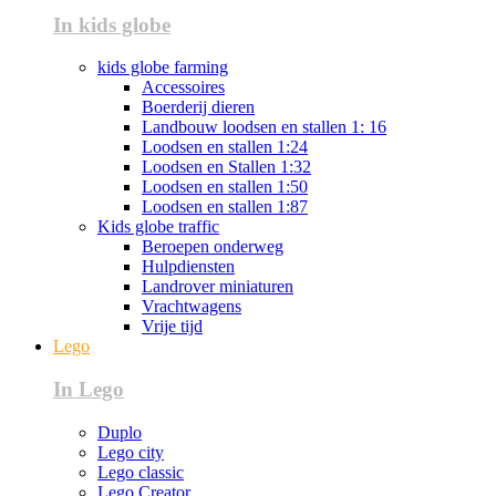
In kids globe
kids globe farming
Accessoires
Boerderij dieren
Landbouw loodsen en stallen 1: 16
Loodsen en stallen 1:24
Loodsen en Stallen 1:32
Loodsen en stallen 1:50
Loodsen en stallen 1:87
Kids globe traffic
Beroepen onderweg
Hulpdiensten
Landrover miniaturen
Vrachtwagens
Vrije tijd
Lego
In Lego
Duplo
Lego city
Lego classic
Lego Creator