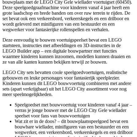
bouwplaats met de LEGO City Gele wiellader voertuigset (60450).
Deze speelgoedgraafmachine voor kinderen vanaf 4 jaar heeft een
grote laadschop en brede banden om over ruw terrein te rijden. De
set bevat ook een verkeersbord, verkeerskegels en een drilboor en
wordt geleverd met minifiguren van een bestuurder en een
wegwerker voor fantasierijke rollenspellen en verhalen.
Deze eenvoudig te bouwen voertuigspeelset bevat een LEGO
startsteen, instructies met afbeeldingen en 3D-instructies in de
LEGO Builder app – een digitale bouwpartner met functies
waarmee kinderen kunnen inzoomen, modellen kunnen draaien en
ze van alle kanten kunnen bekijken terwijl ze bouwen.
LEGO City sets bevatten coole speelgoedvoertuigen, realistische
gebouwen en leuke personages voor fantasierijk speelplezier.
Kinderen kunnen dit LEGO bouwvoertuig combineren met andere
sets (apart verkrijgbaar) uit het LEGO City assortiment voor nog
meer speelmogelijkheden.
Speelgoedset met bouwvoertuig voor kinderen vanaf 4 jaar –
verras je jonge bouwer met de LEGO City Gele wiellader
speelset voor fans van bouwvoertuigen
Wat zit er in de doos? – dit bouwplaatsspeelgoed bevat een
bouwbare wiellader, minifiguren van een bestuurder en een
wegwerker, een verkeersbord, verkeerskegels en een drilboor