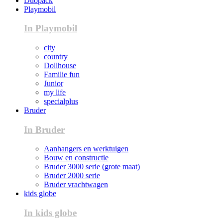
Duopack
Playmobil
In Playmobil
city
country
Dollhouse
Familie fun
Junior
my life
specialplus
Bruder
In Bruder
Aanhangers en werktuigen
Bouw en constructie
Bruder 3000 serie (grote maat)
Bruder 2000 serie
Bruder vrachtwagen
kids globe
In kids globe