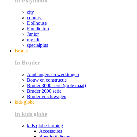
In Playmobil
city
country
Dollhouse
Familie fun
Junior
my life
specialplus
Bruder
In Bruder
Aanhangers en werktuigen
Bouw en constructie
Bruder 3000 serie (grote maat)
Bruder 2000 serie
Bruder vrachtwagen
kids globe
In kids globe
kids globe farming
Accessoires
Boerderij dieren