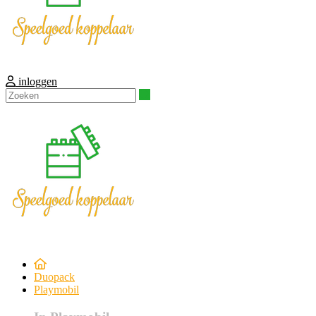
inloggen
Zoeken
Duopack
Playmobil