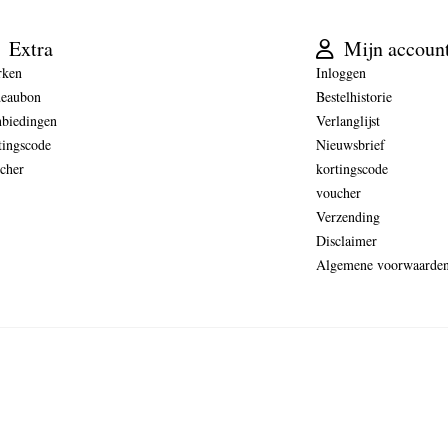
Extra
Mijn accoun
rken
Inloggen
eaubon
Bestelhistorie
biedingen
Verlanglijst
tingscode
Nieuwsbrief
cher
kortingscode
voucher
Verzending
Disclaimer
Algemene voorwaarde