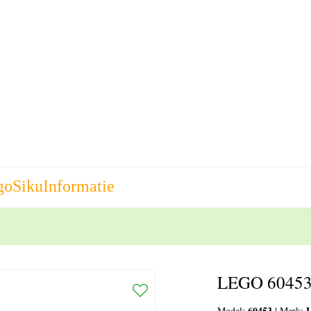
go
Siku
Informatie
LEGO 60453 
60453
Model:
|
Merk: