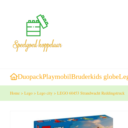
Duopack
Playmobil
Bruder
kids globe
Le
Home
>
Lego
>
Lego city
>
LEGO 60453 Strandwacht Reddingstruck