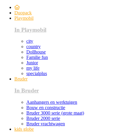
Duopack
Playmobil
In Playmobil
city
country
Dollhouse
Familie fun
Junior
my life
specialplus
Bruder
In Bruder
Aanhangers en werktuigen
Bouw en constructie
Bruder 3000 serie (grote maat)
Bruder 2000 serie
Bruder vrachtwagen
kids globe