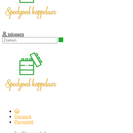
inloggen
Zoeken
Duopack
Playmobil