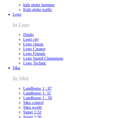
kids globe farming
Kids globe traffic
Lego
In Lego
Duplo
Lego city
Lego classic
Lego Creator
Lego Friends
Lego Speed Champions
Lego Technic
Siku
In Siku
Landbouw 1 : 87
Landbouw 1: 32
Landbouw 1 : 50
Siku control
Siku world
Super 1:32
Super 1:50