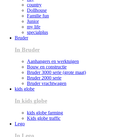
country
Dollhouse
Familie fun
Junior
my life
specialplus
Bruder
In Bruder
Aanhangers en werktuigen
Bouw en constructie
Bruder 3000 serie (grote maat)
Bruder 2000 serie
Bruder vrachtwagen
kids globe
In kids globe
kids globe farming
Kids globe traffic
Lego
In Lego