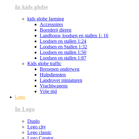
In kids globe
kids globe farming
Accessoires
Boerderij dieren
Landbouw loodsen en stallen 1: 16
Loodsen en stallen 1:24
Loodsen en Stallen 1:32
Loodsen en stallen 1:50
Loodsen en stallen 1:87
Kids globe traffic
Beroepen onderweg
Hulpdiensten
Landrover miniaturen
Vrachtwagens
Vrije tijd
Lego
In Lego
Duplo
Lego city
Lego classic
Lego Creator