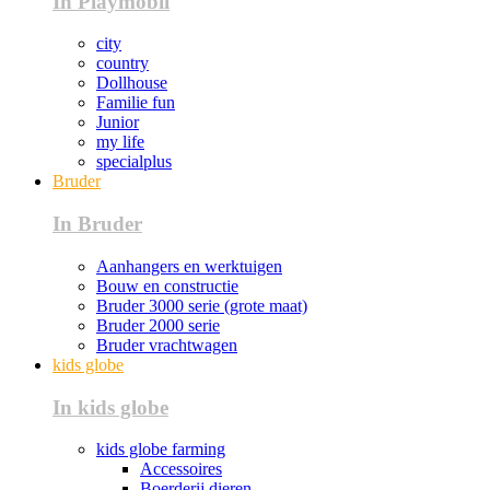
In Playmobil
city
country
Dollhouse
Familie fun
Junior
my life
specialplus
Bruder
In Bruder
Aanhangers en werktuigen
Bouw en constructie
Bruder 3000 serie (grote maat)
Bruder 2000 serie
Bruder vrachtwagen
kids globe
In kids globe
kids globe farming
Accessoires
Boerderij dieren