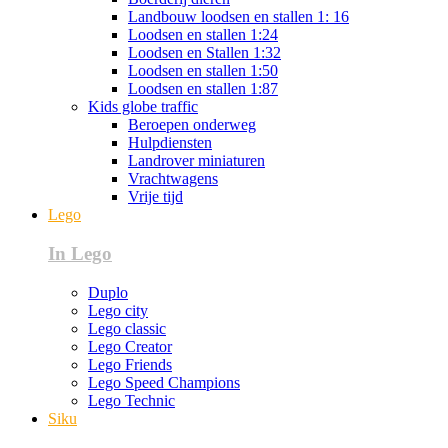
Landbouw loodsen en stallen 1: 16
Loodsen en stallen 1:24
Loodsen en Stallen 1:32
Loodsen en stallen 1:50
Loodsen en stallen 1:87
Kids globe traffic
Beroepen onderweg
Hulpdiensten
Landrover miniaturen
Vrachtwagens
Vrije tijd
Lego
In Lego
Duplo
Lego city
Lego classic
Lego Creator
Lego Friends
Lego Speed Champions
Lego Technic
Siku