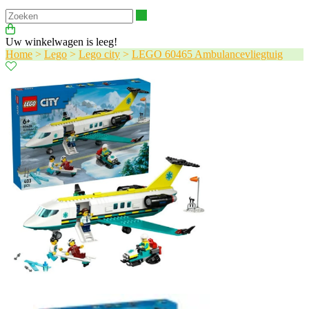
Zoeken
Uw winkelwagen is leeg!
Home
>
Lego
>
Lego city
>
LEGO 60465 Ambulancevliegtuig