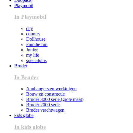
Duopack
Playmobil
In Playmobil
city
country
Dollhouse
Familie fun
Junior
my life
specialplus
Bruder
In Bruder
Aanhangers en werktuigen
Bouw en constructie
Bruder 3000 serie (grote maat)
Bruder 2000 serie
Bruder vrachtwagen
kids globe
In kids globe