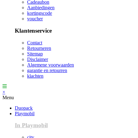
Cadeaubon
Aanbiedingen
kortingscode
voucher
Klantenservice
Contact
Retourneren
Sitemap
Disclaimer
Algemene voorwaarden
garantie en retourren
klachten
×
Menu
Duopack
Playmobil
In Playmobil
city