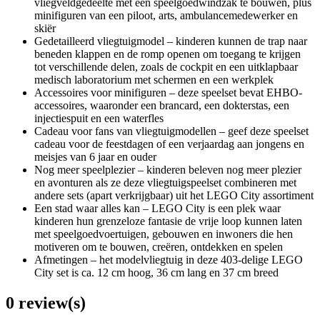
vliegveldgedeelte met een speelgoedwindzak te bouwen, plus
minifiguren van een piloot, arts, ambulancemedewerker en
skiër
Gedetailleerd vliegtuigmodel – kinderen kunnen de trap naar
beneden klappen en de romp openen om toegang te krijgen
tot verschillende delen, zoals de cockpit en een uitklapbaar
medisch laboratorium met schermen en een werkplek
Accessoires voor minifiguren – deze speelset bevat EHBO-
accessoires, waaronder een brancard, een dokterstas, een
injectiespuit en een waterfles
Cadeau voor fans van vliegtuigmodellen – geef deze speelset
cadeau voor de feestdagen of een verjaardag aan jongens en
meisjes van 6 jaar en ouder
Nog meer speelplezier – kinderen beleven nog meer plezier
en avonturen als ze deze vliegtuigspeelset combineren met
andere sets (apart verkrijgbaar) uit het LEGO City assortiment
Een stad waar alles kan – LEGO City is een plek waar
kinderen hun grenzeloze fantasie de vrije loop kunnen laten
met speelgoedvoertuigen, gebouwen en inwoners die hen
motiveren om te bouwen, creëren, ontdekken en spelen
Afmetingen – het modelvliegtuig in deze 403-delige LEGO
City set is ca. 12 cm hoog, 36 cm lang en 37 cm breed
0 review(s)