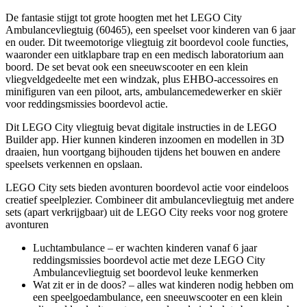
De fantasie stijgt tot grote hoogten met het LEGO City
Ambulancevliegtuig (60465), een speelset voor kinderen van 6 jaar
en ouder. Dit tweemotorige vliegtuig zit boordevol coole functies,
waaronder een uitklapbare trap en een medisch laboratorium aan
boord. De set bevat ook een sneeuwscooter en een klein
vliegveldgedeelte met een windzak, plus EHBO-accessoires en
minifiguren van een piloot, arts, ambulancemedewerker en skiër
voor reddingsmissies boordevol actie.
Dit LEGO City vliegtuig bevat digitale instructies in de LEGO
Builder app. Hier kunnen kinderen inzoomen en modellen in 3D
draaien, hun voortgang bijhouden tijdens het bouwen en andere
speelsets verkennen en opslaan.
LEGO City sets bieden avonturen boordevol actie voor eindeloos
creatief speelplezier. Combineer dit ambulancevliegtuig met andere
sets (apart verkrijgbaar) uit de LEGO City reeks voor nog grotere
avonturen
Luchtambulance – er wachten kinderen vanaf 6 jaar
reddingsmissies boordevol actie met deze LEGO City
Ambulancevliegtuig set boordevol leuke kenmerken
Wat zit er in de doos? – alles wat kinderen nodig hebben om
een speelgoedambulance, een sneeuwscooter en een klein