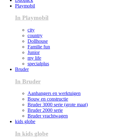
Duopack
Playmobil
In Playmobil
city
country
Dollhouse
Familie fun
Junior
my life
specialplus
Bruder
In Bruder
Aanhangers en werktuigen
Bouw en constructie
Bruder 3000 serie (grote maat)
Bruder 2000 serie
Bruder vrachtwagen
kids globe
In kids globe