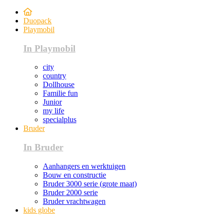
Duopack
Playmobil
In Playmobil
city
country
Dollhouse
Familie fun
Junior
my life
specialplus
Bruder
In Bruder
Aanhangers en werktuigen
Bouw en constructie
Bruder 3000 serie (grote maat)
Bruder 2000 serie
Bruder vrachtwagen
kids globe