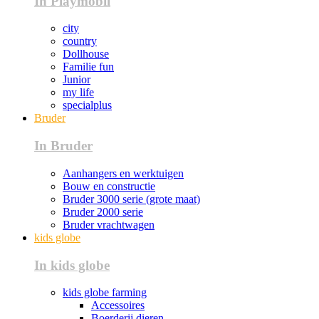
In Playmobil
city
country
Dollhouse
Familie fun
Junior
my life
specialplus
Bruder
In Bruder
Aanhangers en werktuigen
Bouw en constructie
Bruder 3000 serie (grote maat)
Bruder 2000 serie
Bruder vrachtwagen
kids globe
In kids globe
kids globe farming
Accessoires
Boerderij dieren