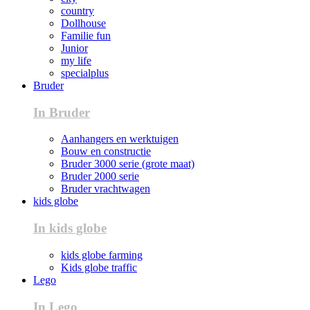
country
Dollhouse
Familie fun
Junior
my life
specialplus
Bruder
In Bruder
Aanhangers en werktuigen
Bouw en constructie
Bruder 3000 serie (grote maat)
Bruder 2000 serie
Bruder vrachtwagen
kids globe
In kids globe
kids globe farming
Kids globe traffic
Lego
In Lego