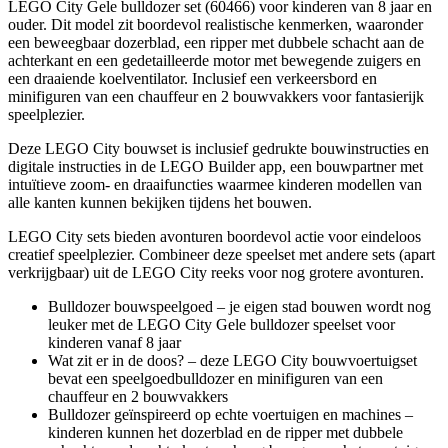
LEGO City Gele bulldozer set (60466) voor kinderen van 8 jaar en
ouder. Dit model zit boordevol realistische kenmerken, waaronder
een beweegbaar dozerblad, een ripper met dubbele schacht aan de
achterkant en een gedetailleerde motor met bewegende zuigers en
een draaiende koelventilator. Inclusief een verkeersbord en
minifiguren van een chauffeur en 2 bouwvakkers voor fantasierijk
speelplezier.
Deze LEGO City bouwset is inclusief gedrukte bouwinstructies en
digitale instructies in de LEGO Builder app, een bouwpartner met
intuïtieve zoom- en draaifuncties waarmee kinderen modellen van
alle kanten kunnen bekijken tijdens het bouwen.
LEGO City sets bieden avonturen boordevol actie voor eindeloos
creatief speelplezier. Combineer deze speelset met andere sets (apart
verkrijgbaar) uit de LEGO City reeks voor nog grotere avonturen.
Bulldozer bouwspeelgoed – je eigen stad bouwen wordt nog
leuker met de LEGO City Gele bulldozer speelset voor
kinderen vanaf 8 jaar
Wat zit er in de doos? – deze LEGO City bouwvoertuigset
bevat een speelgoedbulldozer en minifiguren van een
chauffeur en 2 bouwvakkers
Bulldozer geïnspireerd op echte voertuigen en machines –
kinderen kunnen het dozerblad en de ripper met dubbele