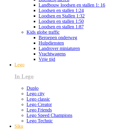
Landbouw loodsen en stallen 1: 16
Loodsen en stallen 1:24
Loodsen en Stallen 1:32
Loodsen en stallen 1:50
Loodsen en stallen 1:87
Kids globe traffic
Beroepen onderweg
Hulpdiensten
Landrover miniaturen
Vrachtwagens
Vrije tijd
Lego
In Lego
Duplo
Lego city
Lego classic
Lego Creator
Lego Friends
Lego Speed Champions
Lego Technic
Siku