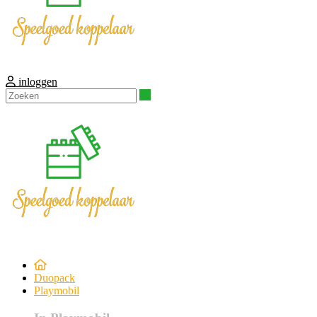
inloggen
Zoeken
Duopack
Playmobil