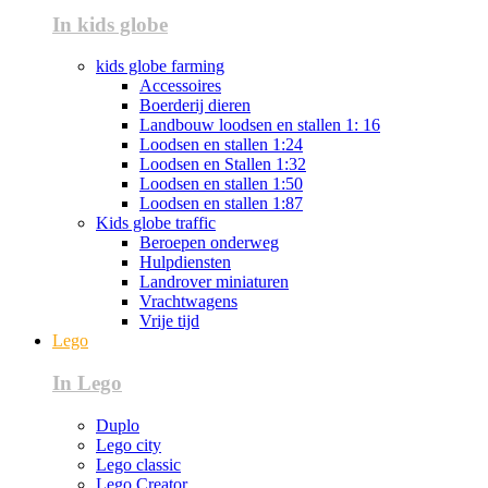
In kids globe
kids globe farming
Accessoires
Boerderij dieren
Landbouw loodsen en stallen 1: 16
Loodsen en stallen 1:24
Loodsen en Stallen 1:32
Loodsen en stallen 1:50
Loodsen en stallen 1:87
Kids globe traffic
Beroepen onderweg
Hulpdiensten
Landrover miniaturen
Vrachtwagens
Vrije tijd
Lego
In Lego
Duplo
Lego city
Lego classic
Lego Creator