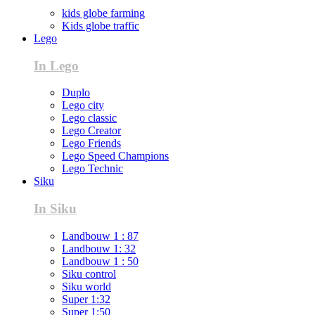
kids globe farming
Kids globe traffic
Lego
In Lego
Duplo
Lego city
Lego classic
Lego Creator
Lego Friends
Lego Speed Champions
Lego Technic
Siku
In Siku
Landbouw 1 : 87
Landbouw 1: 32
Landbouw 1 : 50
Siku control
Siku world
Super 1:32
Super 1:50