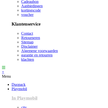
Cadeaubon
Aanbiedingen
kortingscode
voucher
Klantenservice
Contact
Retourneren
Sitemap
Disclaimer
Algemene voorwaarden
garantie en retourren
klachten
×
Menu
Duopack
Playmobil
In Playmobil
city