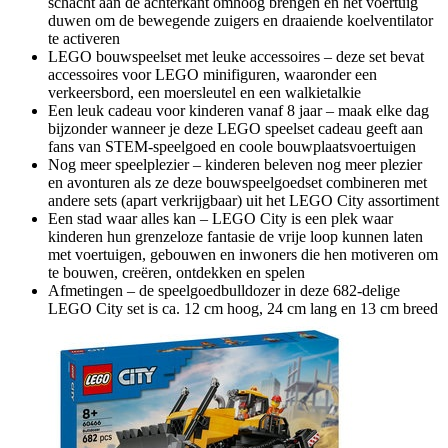
schacht aan de achterkant omhoog brengen en het voertuig
duwen om de bewegende zuigers en draaiende koelventilator
te activeren
LEGO bouwspeelset met leuke accessoires – deze set bevat
accessoires voor LEGO minifiguren, waaronder een
verkeersbord, een moersleutel en een walkietalkie
Een leuk cadeau voor kinderen vanaf 8 jaar – maak elke dag
bijzonder wanneer je deze LEGO speelset cadeau geeft aan
fans van STEM-speelgoed en coole bouwplaatsvoertuigen
Nog meer speelplezier – kinderen beleven nog meer plezier
en avonturen als ze deze bouwspeelgoedset combineren met
andere sets (apart verkrijgbaar) uit het LEGO City assortiment
Een stad waar alles kan – LEGO City is een plek waar
kinderen hun grenzeloze fantasie de vrije loop kunnen laten
met voertuigen, gebouwen en inwoners die hen motiveren om
te bouwen, creëren, ontdekken en spelen
Afmetingen – de speelgoedbulldozer in deze 682-delige
LEGO City set is ca. 12 cm hoog, 24 cm lang en 13 cm breed