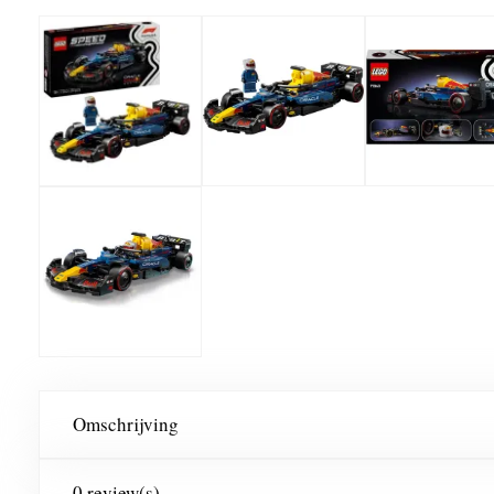
Omschrijving
0 review(s)