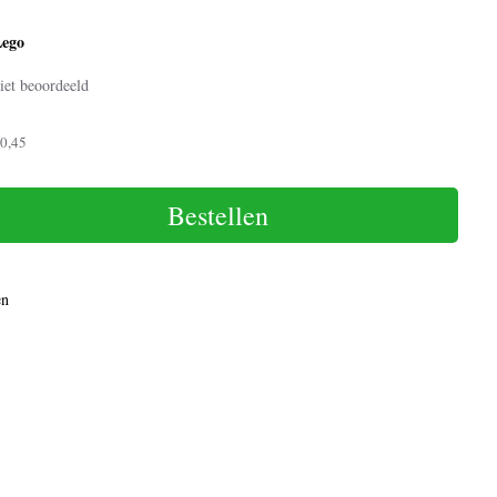
Lego
iet beoordeeld
0,45
Bestellen
en