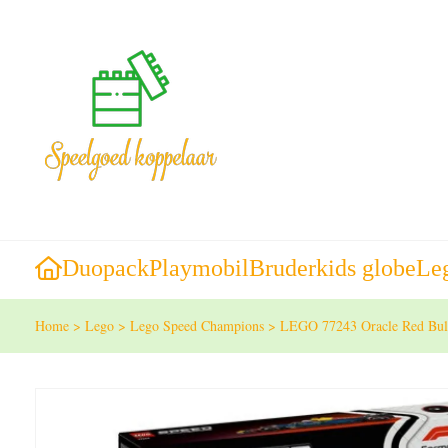
Duopack
Playmobil
Bruder
kids globe
Le
Home
>
Lego
>
Lego Speed Champions
>
LEGO 77243 Oracle Red Bul