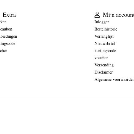
Extra
Mijn accoun
rken
Inloggen
eaubon
Bestelhistorie
biedingen
Verlanglijst
tingscode
Nieuwsbrief
cher
kortingscode
voucher
Verzending
Disclaimer
Algemene voorwaarde