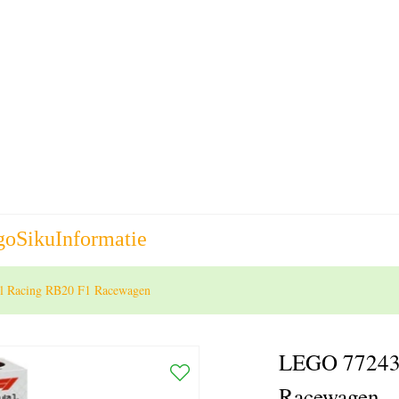
go
Siku
Informatie
l Racing RB20 F1 Racewagen
LEGO 77243 
Racewagen