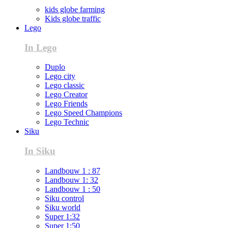
kids globe farming
Kids globe traffic
Lego
In Lego
Duplo
Lego city
Lego classic
Lego Creator
Lego Friends
Lego Speed Champions
Lego Technic
Siku
In Siku
Landbouw 1 : 87
Landbouw 1: 32
Landbouw 1 : 50
Siku control
Siku world
Super 1:32
Super 1:50