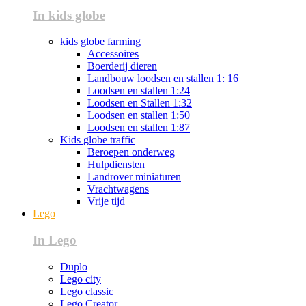
In kids globe
kids globe farming
Accessoires
Boerderij dieren
Landbouw loodsen en stallen 1: 16
Loodsen en stallen 1:24
Loodsen en Stallen 1:32
Loodsen en stallen 1:50
Loodsen en stallen 1:87
Kids globe traffic
Beroepen onderweg
Hulpdiensten
Landrover miniaturen
Vrachtwagens
Vrije tijd
Lego
In Lego
Duplo
Lego city
Lego classic
Lego Creator