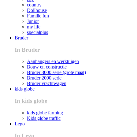
country
Dollhouse
Familie fun
Junior
my life
specialplus
Bruder
In Bruder
Aanhangers en werktuigen
Bouw en constructie
Bruder 3000 serie (grote maat)
Bruder 2000 serie
Bruder vrachtwagen
kids globe
In kids globe
kids globe farming
Kids globe traffic
Lego
In Lego