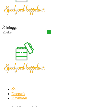
inloggen
Zoeken
Duopack
Playmobil