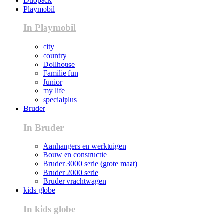
Duopack
Playmobil
In Playmobil
city
country
Dollhouse
Familie fun
Junior
my life
specialplus
Bruder
In Bruder
Aanhangers en werktuigen
Bouw en constructie
Bruder 3000 serie (grote maat)
Bruder 2000 serie
Bruder vrachtwagen
kids globe
In kids globe