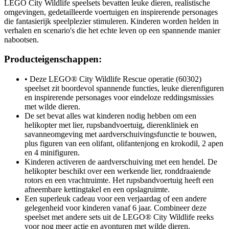
LEGO City Wildlife speelsets bevatten leuke dieren, realistische
omgevingen, gedetailleerde voertuigen en inspirerende personages
die fantasierijk speelplezier stimuleren. Kinderen worden helden in
verhalen en scenario's die het echte leven op een spannende manier
nabootsen.
Producteigenschappen:
• Deze LEGO® City Wildlife Rescue operatie (60302)
speelset zit boordevol spannende functies, leuke dierenfiguren
en inspirerende personages voor eindeloze reddingsmissies
met wilde dieren.
De set bevat alles wat kinderen nodig hebben om een
helikopter met lier, rupsbandvoertuig, dierenkliniek en
savanneomgeving met aardverschuivingsfunctie te bouwen,
plus figuren van een olifant, olifantenjong en krokodil, 2 apen
en 4 minifiguren.
Kinderen activeren de aardverschuiving met een hendel. De
helikopter beschikt over een werkende lier, ronddraaiende
rotors en een vrachtruimte. Het rupsbandvoertuig heeft een
afneembare kettingtakel en een opslagruimte.
Een superleuk cadeau voor een verjaardag of een andere
gelegenheid voor kinderen vanaf 6 jaar. Combineer deze
speelset met andere sets uit de LEGO® City Wildlife reeks
voor nog meer actie en avonturen met wilde dieren.