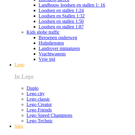
Landbouw loodsen en stallen 1: 16
Loodsen en stallen 1:24
Loodsen en Stallen 1:32
Loodsen en stallen 1:50
Loodsen en stallen 1:87
Kids globe traffic
Beroepen onderweg
Hulpdiensten
Landrover miniaturen
Vrachtwagens
Vrije tijd
Lego
In Lego
Duplo
Lego city
Lego classic
Lego Creator
Lego Friends
Lego Speed Champions
Lego Technic
Siku