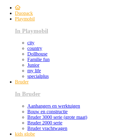
Duopack
Playmobil
In Playmobil
city
country
Dollhouse
Familie fun
Junior
my life
specialplus
Bruder
In Bruder
Aanhangers en werktuigen
Bouw en constructie
Bruder 3000 serie (grote maat)
Bruder 2000 serie
Bruder vrachtwagen
kids globe