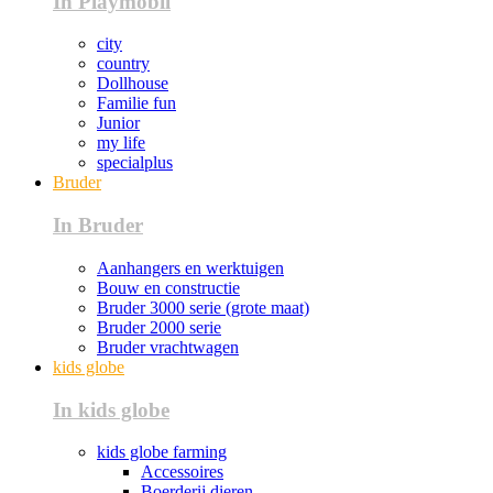
In Playmobil
city
country
Dollhouse
Familie fun
Junior
my life
specialplus
Bruder
In Bruder
Aanhangers en werktuigen
Bouw en constructie
Bruder 3000 serie (grote maat)
Bruder 2000 serie
Bruder vrachtwagen
kids globe
In kids globe
kids globe farming
Accessoires
Boerderij dieren