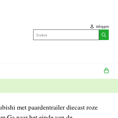
inloggen
Zoeken
ishi met paardentrailer diecast roze
cm Ga naar het einde van de