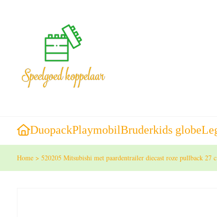
Duopack
Playmobil
Bruder
kids globe
Le
Home
>
520205 Mitsubishi met paardentrailer diecast roze pullback 27 c