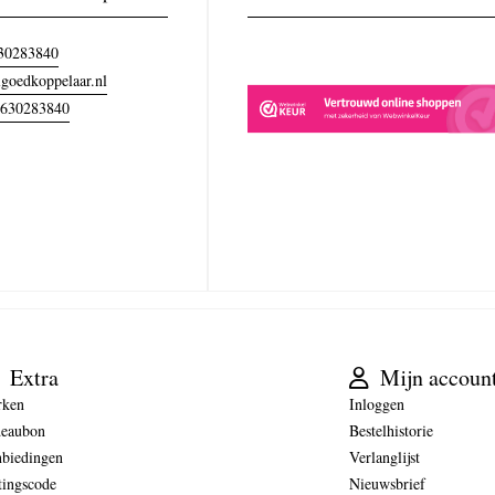
30283840
goedkoppelaar.nl
630283840
Extra
Mijn accoun
rken
Inloggen
eaubon
Bestelhistorie
biedingen
Verlanglijst
tingscode
Nieuwsbrief