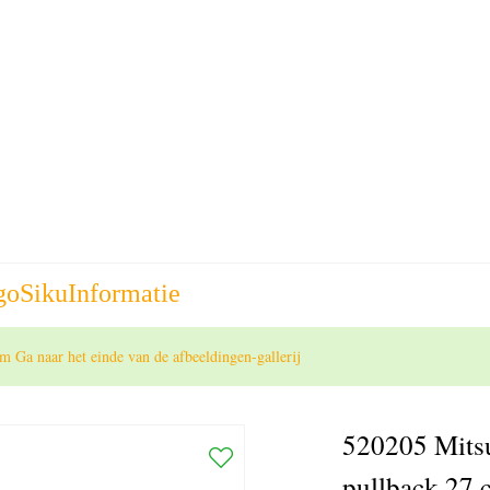
go
Siku
Informatie
m Ga naar het einde van de afbeeldingen-gallerij
520205 Mitsub
pullback 27 