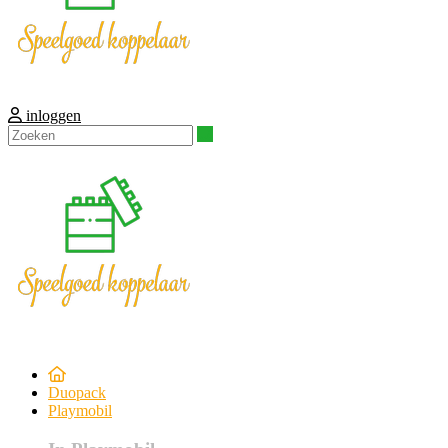
inloggen
Zoeken
Duopack
Playmobil