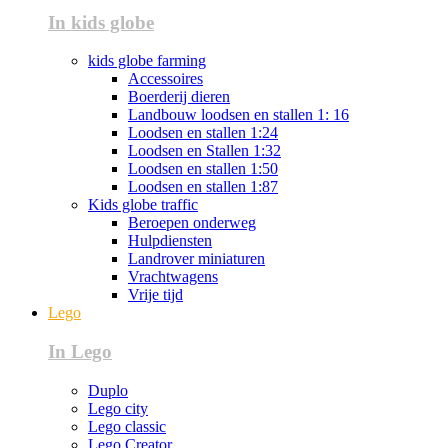
In kids globe
kids globe farming
Accessoires
Boerderij dieren
Landbouw loodsen en stallen 1: 16
Loodsen en stallen 1:24
Loodsen en Stallen 1:32
Loodsen en stallen 1:50
Loodsen en stallen 1:87
Kids globe traffic
Beroepen onderweg
Hulpdiensten
Landrover miniaturen
Vrachtwagens
Vrije tijd
Lego
In Lego
Duplo
Lego city
Lego classic
Lego Creator