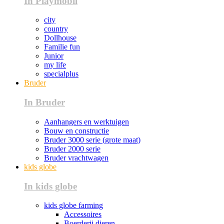
In Playmobil
city
country
Dollhouse
Familie fun
Junior
my life
specialplus
Bruder
In Bruder
Aanhangers en werktuigen
Bouw en constructie
Bruder 3000 serie (grote maat)
Bruder 2000 serie
Bruder vrachtwagen
kids globe
In kids globe
kids globe farming
Accessoires
Boerderij dieren