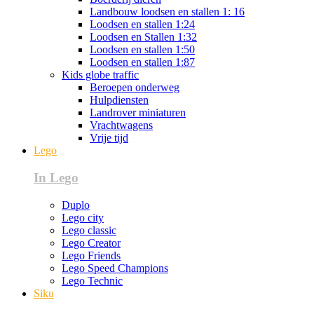
Landbouw loodsen en stallen 1: 16
Loodsen en stallen 1:24
Loodsen en Stallen 1:32
Loodsen en stallen 1:50
Loodsen en stallen 1:87
Kids globe traffic
Beroepen onderweg
Hulpdiensten
Landrover miniaturen
Vrachtwagens
Vrije tijd
Lego
In Lego
Duplo
Lego city
Lego classic
Lego Creator
Lego Friends
Lego Speed Champions
Lego Technic
Siku