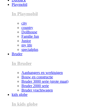
Duopack
Playmobil
In Playmobil
city
country
Dollhouse
Familie fun
Junior
my life
specialplus
Bruder
In Bruder
Aanhangers en werktuigen
Bouw en constructie
Bruder 3000 serie (grote maat)
Bruder 2000 serie
Bruder vrachtwagen
kids globe
In kids globe