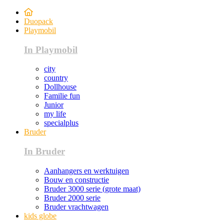
Duopack
Playmobil
In Playmobil
city
country
Dollhouse
Familie fun
Junior
my life
specialplus
Bruder
In Bruder
Aanhangers en werktuigen
Bouw en constructie
Bruder 3000 serie (grote maat)
Bruder 2000 serie
Bruder vrachtwagen
kids globe