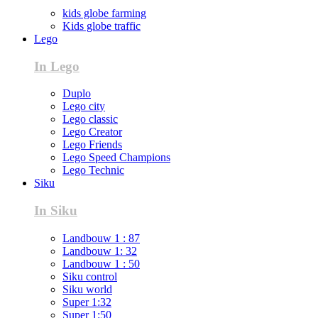
kids globe farming
Kids globe traffic
Lego
In Lego
Duplo
Lego city
Lego classic
Lego Creator
Lego Friends
Lego Speed Champions
Lego Technic
Siku
In Siku
Landbouw 1 : 87
Landbouw 1: 32
Landbouw 1 : 50
Siku control
Siku world
Super 1:32
Super 1:50