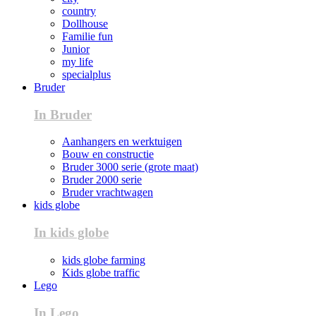
country
Dollhouse
Familie fun
Junior
my life
specialplus
Bruder
In Bruder
Aanhangers en werktuigen
Bouw en constructie
Bruder 3000 serie (grote maat)
Bruder 2000 serie
Bruder vrachtwagen
kids globe
In kids globe
kids globe farming
Kids globe traffic
Lego
In Lego