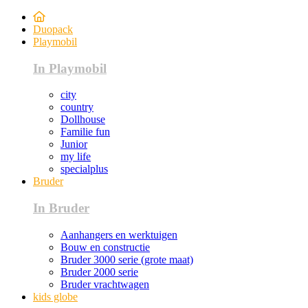
Duopack
Playmobil
In Playmobil
city
country
Dollhouse
Familie fun
Junior
my life
specialplus
Bruder
In Bruder
Aanhangers en werktuigen
Bouw en constructie
Bruder 3000 serie (grote maat)
Bruder 2000 serie
Bruder vrachtwagen
kids globe