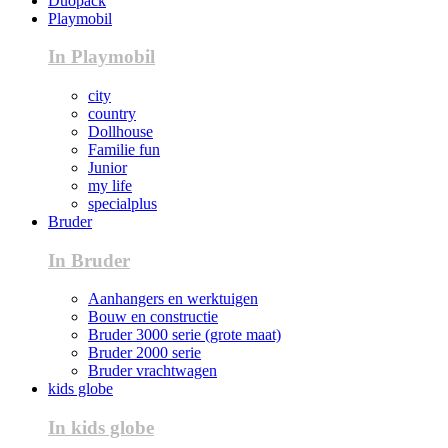
Duopack
Playmobil
In Playmobil
city
country
Dollhouse
Familie fun
Junior
my life
specialplus
Bruder
In Bruder
Aanhangers en werktuigen
Bouw en constructie
Bruder 3000 serie (grote maat)
Bruder 2000 serie
Bruder vrachtwagen
kids globe
In kids globe