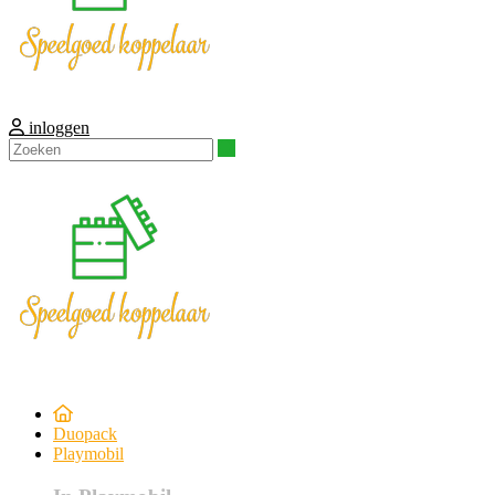
inloggen
Zoeken
Duopack
Playmobil