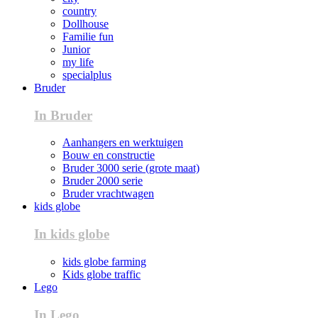
country
Dollhouse
Familie fun
Junior
my life
specialplus
Bruder
In Bruder
Aanhangers en werktuigen
Bouw en constructie
Bruder 3000 serie (grote maat)
Bruder 2000 serie
Bruder vrachtwagen
kids globe
In kids globe
kids globe farming
Kids globe traffic
Lego
In Lego