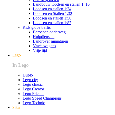
Landbouw loodsen en stallen 1: 16
Loodsen en stallen 1:24
Loodsen en Stallen 1:32
Loodsen en stallen 1:50
Loodsen en stallen 1:87
Kids globe traffic
Beroepen onderweg
Hulpdiensten
Landrover miniaturen
Vrachtwagens
Vrije tijd
Lego
In Lego
Duplo
Lego city
Lego classic
Lego Creator
Lego Friends
Lego Speed Champions
Lego Technic
Siku