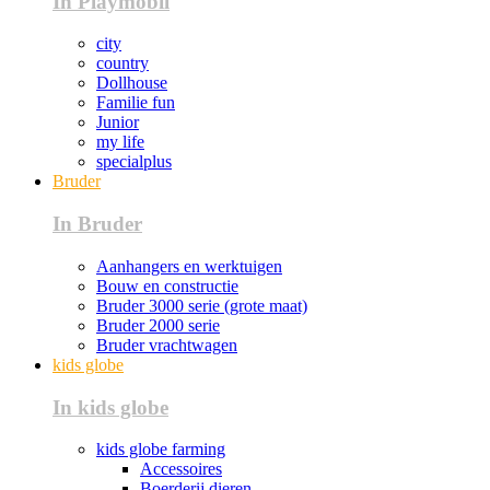
In Playmobil
city
country
Dollhouse
Familie fun
Junior
my life
specialplus
Bruder
In Bruder
Aanhangers en werktuigen
Bouw en constructie
Bruder 3000 serie (grote maat)
Bruder 2000 serie
Bruder vrachtwagen
kids globe
In kids globe
kids globe farming
Accessoires
Boerderij dieren