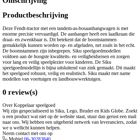
Omschrijving
Productbeschrijving
Deze Fendt-tractor met een tandem-as-bosaanhangwagen is met
enorme precisie vervaardigd. De aanhanger heeft een laadkraan die
draai- en zwenkbaar is. Dit betekent dat de boomstammen
gemakkelijk kunnen worden op- en afgeladen, net zoals in het echt.
De boomstammen zijn inbegrepen. Siku speelgoedmodellen
voldoen aan de hoogste kwaliteits- en veiligheidseisen en zorgen
voor lang en veilig speelplezier voor kinderen. De Siku
speelgoedmodellijn is bijna uitsluitend van zink gemaakt. Dit maakt
het speelgoed robuust, veilig en realistisch. Siku maakt met name
modellen van voertuigen en landbouwwerktuigen.
0 review(s)
Over Koppelaar speelgoed
Wij zijn gespecialiseerd in Siku, Lego, Bruder en Kids Globe. Zoekt
u een product wat niet op de website staat, stuur dan gerust een mail
naar ons. Wij hebben een uitgebreid netwerk van leveranciers, zodat
we u wellicht kunnen helpen.
Neem contact met ons op
Mobiel
06-30283840