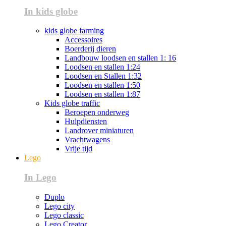
In kids globe
kids globe farming
Accessoires
Boerderij dieren
Landbouw loodsen en stallen 1: 16
Loodsen en stallen 1:24
Loodsen en Stallen 1:32
Loodsen en stallen 1:50
Loodsen en stallen 1:87
Kids globe traffic
Beroepen onderweg
Hulpdiensten
Landrover miniaturen
Vrachtwagens
Vrije tijd
Lego
In Lego
Duplo
Lego city
Lego classic
Lego Creator