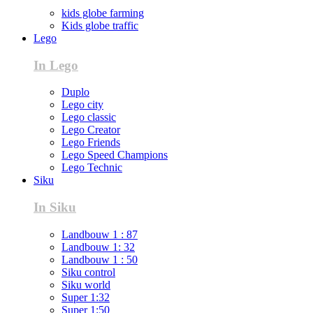
kids globe farming
Kids globe traffic
Lego
In Lego
Duplo
Lego city
Lego classic
Lego Creator
Lego Friends
Lego Speed Champions
Lego Technic
Siku
In Siku
Landbouw 1 : 87
Landbouw 1: 32
Landbouw 1 : 50
Siku control
Siku world
Super 1:32
Super 1:50