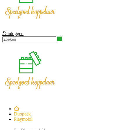
inloggen
Zoeken
Duopack
Playmobil