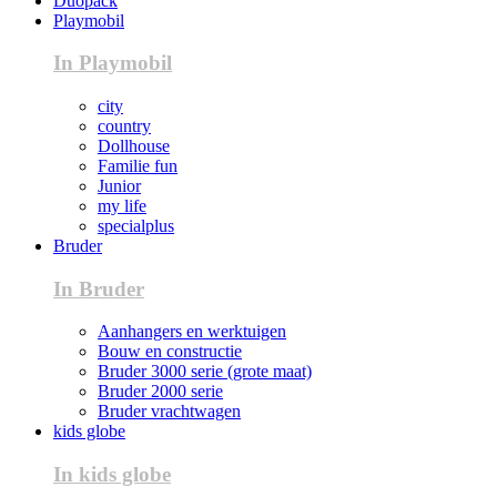
Duopack
Playmobil
In Playmobil
city
country
Dollhouse
Familie fun
Junior
my life
specialplus
Bruder
In Bruder
Aanhangers en werktuigen
Bouw en constructie
Bruder 3000 serie (grote maat)
Bruder 2000 serie
Bruder vrachtwagen
kids globe
In kids globe