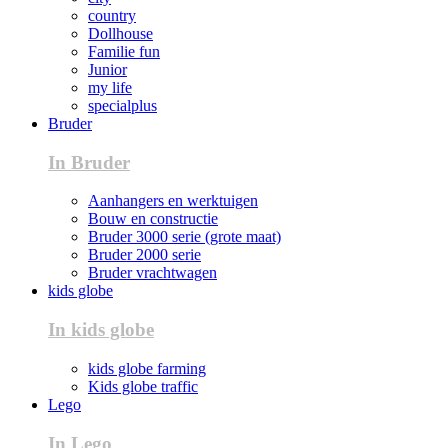
country
Dollhouse
Familie fun
Junior
my life
specialplus
Bruder
In Bruder
Aanhangers en werktuigen
Bouw en constructie
Bruder 3000 serie (grote maat)
Bruder 2000 serie
Bruder vrachtwagen
kids globe
In kids globe
kids globe farming
Kids globe traffic
Lego
In Lego