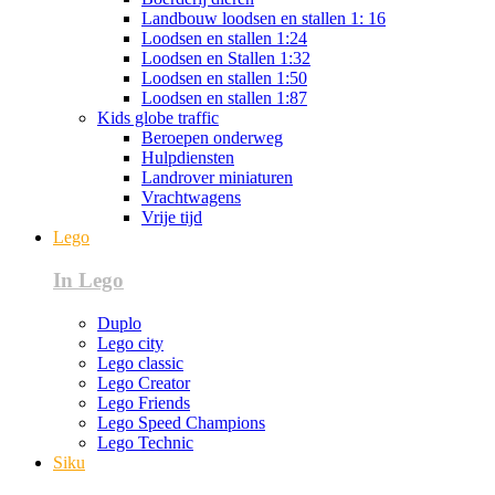
Landbouw loodsen en stallen 1: 16
Loodsen en stallen 1:24
Loodsen en Stallen 1:32
Loodsen en stallen 1:50
Loodsen en stallen 1:87
Kids globe traffic
Beroepen onderweg
Hulpdiensten
Landrover miniaturen
Vrachtwagens
Vrije tijd
Lego
In Lego
Duplo
Lego city
Lego classic
Lego Creator
Lego Friends
Lego Speed Champions
Lego Technic
Siku