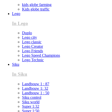
kids globe farming
Kids globe traffic
Lego
In Lego
Duplo
Lego city
Lego classic
Lego Creator
Lego Friends
Lego Speed Champions
Lego Technic
Siku
In Siku
Landbouw 1 : 87
Landbouw 1: 32
Landbouw 1 : 50
Siku control
Siku world
Super 1:32
Super 1:50