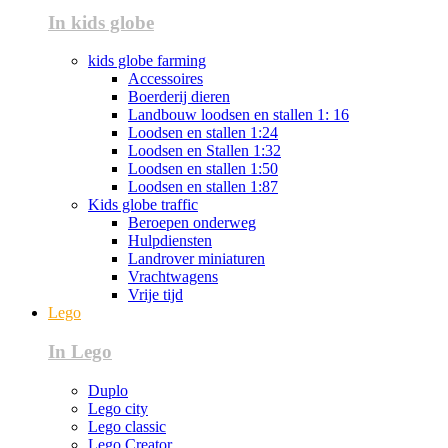
In kids globe
kids globe farming
Accessoires
Boerderij dieren
Landbouw loodsen en stallen 1: 16
Loodsen en stallen 1:24
Loodsen en Stallen 1:32
Loodsen en stallen 1:50
Loodsen en stallen 1:87
Kids globe traffic
Beroepen onderweg
Hulpdiensten
Landrover miniaturen
Vrachtwagens
Vrije tijd
Lego
In Lego
Duplo
Lego city
Lego classic
Lego Creator