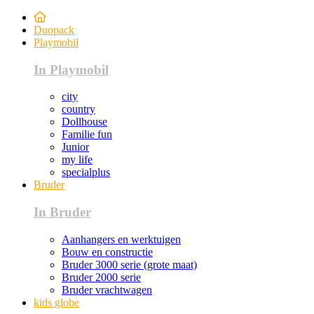
Duopack
Playmobil
In Playmobil
city
country
Dollhouse
Familie fun
Junior
my life
specialplus
Bruder
In Bruder
Aanhangers en werktuigen
Bouw en constructie
Bruder 3000 serie (grote maat)
Bruder 2000 serie
Bruder vrachtwagen
kids globe