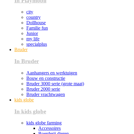
In Playmobil
city
country
Dollhouse
Familie fun
Junior
my life
specialplus
Bruder
In Bruder
Aanhangers en werktuigen
Bouw en constructie
Bruder 3000 serie (grote maat)
Bruder 2000 serie
Bruder vrachtwagen
kids globe
In kids globe
kids globe farming
Accessoires
Boerderij dieren