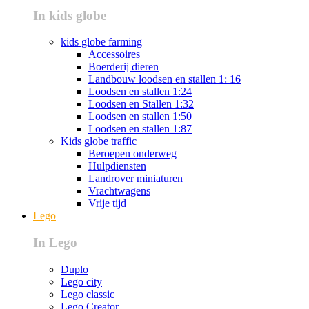
In kids globe
kids globe farming
Accessoires
Boerderij dieren
Landbouw loodsen en stallen 1: 16
Loodsen en stallen 1:24
Loodsen en Stallen 1:32
Loodsen en stallen 1:50
Loodsen en stallen 1:87
Kids globe traffic
Beroepen onderweg
Hulpdiensten
Landrover miniaturen
Vrachtwagens
Vrije tijd
Lego
In Lego
Duplo
Lego city
Lego classic
Lego Creator