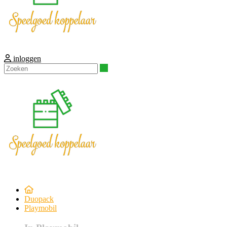
inloggen
Zoeken
Duopack
Playmobil