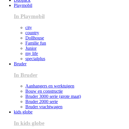
Duopack
Playmobil
In Playmobil
city
country
Dollhouse
Familie fun
Junior
my life
specialplus
Bruder
In Bruder
Aanhangers en werktuigen
Bouw en constructie
Bruder 3000 serie (grote maat)
Bruder 2000 serie
Bruder vrachtwagen
kids globe
In kids globe