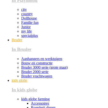
In Playmobil
city
country
Dollhouse
Familie fun
Junior
my life
specialplus
Bruder
In Bruder
Aanhangers en werktuigen
Bouw en constructie
Bruder 3000 serie (grote maat)
Bruder 2000 serie
Bruder vrachtwagen
kids globe
In kids globe
kids globe farming
Accessoires
Boerderij dieren