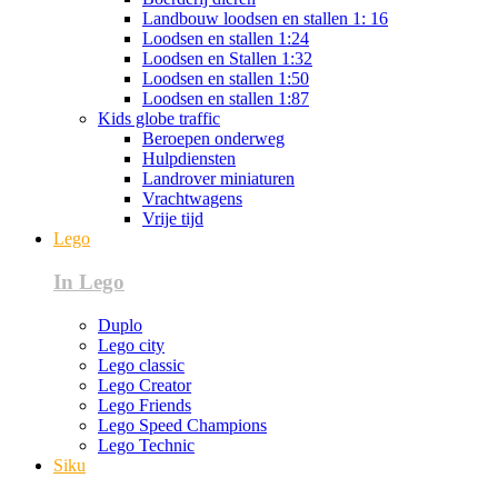
Landbouw loodsen en stallen 1: 16
Loodsen en stallen 1:24
Loodsen en Stallen 1:32
Loodsen en stallen 1:50
Loodsen en stallen 1:87
Kids globe traffic
Beroepen onderweg
Hulpdiensten
Landrover miniaturen
Vrachtwagens
Vrije tijd
Lego
In Lego
Duplo
Lego city
Lego classic
Lego Creator
Lego Friends
Lego Speed Champions
Lego Technic
Siku