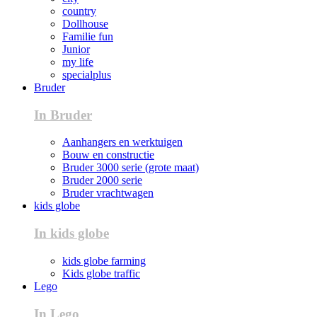
country
Dollhouse
Familie fun
Junior
my life
specialplus
Bruder
In Bruder
Aanhangers en werktuigen
Bouw en constructie
Bruder 3000 serie (grote maat)
Bruder 2000 serie
Bruder vrachtwagen
kids globe
In kids globe
kids globe farming
Kids globe traffic
Lego
In Lego