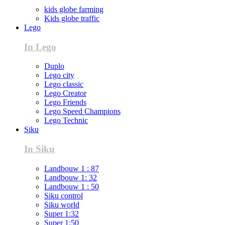
kids globe farming
Kids globe traffic
Lego
In Lego
Duplo
Lego city
Lego classic
Lego Creator
Lego Friends
Lego Speed Champions
Lego Technic
Siku
In Siku
Landbouw 1 : 87
Landbouw 1: 32
Landbouw 1 : 50
Siku control
Siku world
Super 1:32
Super 1:50