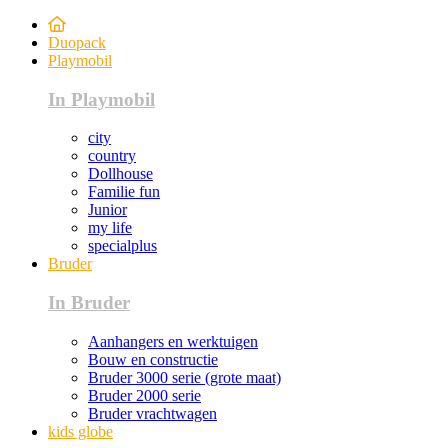
Duopack
Playmobil
In Playmobil
city
country
Dollhouse
Familie fun
Junior
my life
specialplus
Bruder
In Bruder
Aanhangers en werktuigen
Bouw en constructie
Bruder 3000 serie (grote maat)
Bruder 2000 serie
Bruder vrachtwagen
kids globe