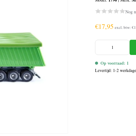
Nog n
€17,95
excl. btw:
€1
Op voorraad: 1
Levertijd: 1-2 werkdag