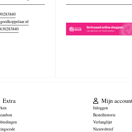
30283840
goedkoppelaar.nl
630283840
Extra
Mijn accoun
rken
Inloggen
eaubon
Bestelhistorie
biedingen
Verlanglijst
tingscode
Nieuwsbrief