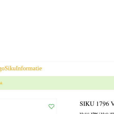
go
Siku
Informatie
ak
SIKU 1796 Vr
1796
S
Model:
|
Merk: