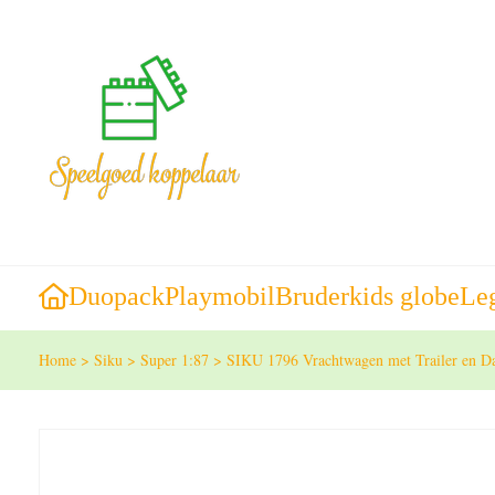
Duopack
Playmobil
Bruder
kids globe
Le
Home
>
Siku
>
Super 1:87
>
SIKU 1796 Vrachtwagen met Trailer en D