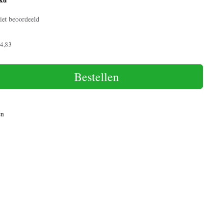
iet beoordeeld
4,83
Bestellen
en