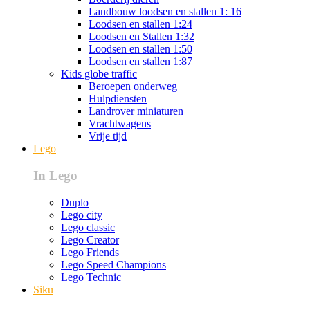
Landbouw loodsen en stallen 1: 16
Loodsen en stallen 1:24
Loodsen en Stallen 1:32
Loodsen en stallen 1:50
Loodsen en stallen 1:87
Kids globe traffic
Beroepen onderweg
Hulpdiensten
Landrover miniaturen
Vrachtwagens
Vrije tijd
Lego
In Lego
Duplo
Lego city
Lego classic
Lego Creator
Lego Friends
Lego Speed Champions
Lego Technic
Siku