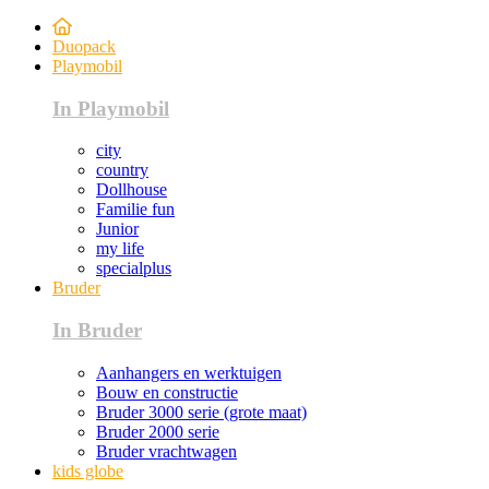
Duopack
Playmobil
In Playmobil
city
country
Dollhouse
Familie fun
Junior
my life
specialplus
Bruder
In Bruder
Aanhangers en werktuigen
Bouw en constructie
Bruder 3000 serie (grote maat)
Bruder 2000 serie
Bruder vrachtwagen
kids globe