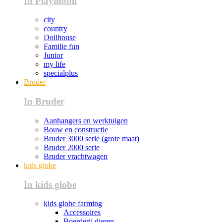
In Playmobil
city
country
Dollhouse
Familie fun
Junior
my life
specialplus
Bruder
In Bruder
Aanhangers en werktuigen
Bouw en constructie
Bruder 3000 serie (grote maat)
Bruder 2000 serie
Bruder vrachtwagen
kids globe
In kids globe
kids globe farming
Accessoires
Boerderij dieren