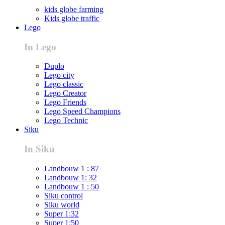
kids globe farming
Kids globe traffic
Lego
In Lego
Duplo
Lego city
Lego classic
Lego Creator
Lego Friends
Lego Speed Champions
Lego Technic
Siku
In Siku
Landbouw 1 : 87
Landbouw 1: 32
Landbouw 1 : 50
Siku control
Siku world
Super 1:32
Super 1:50