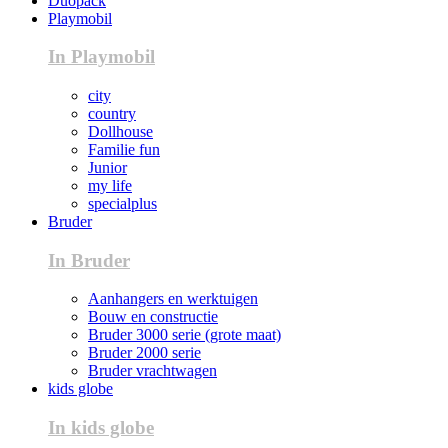
Duopack
Playmobil
In Playmobil
city
country
Dollhouse
Familie fun
Junior
my life
specialplus
Bruder
In Bruder
Aanhangers en werktuigen
Bouw en constructie
Bruder 3000 serie (grote maat)
Bruder 2000 serie
Bruder vrachtwagen
kids globe
In kids globe