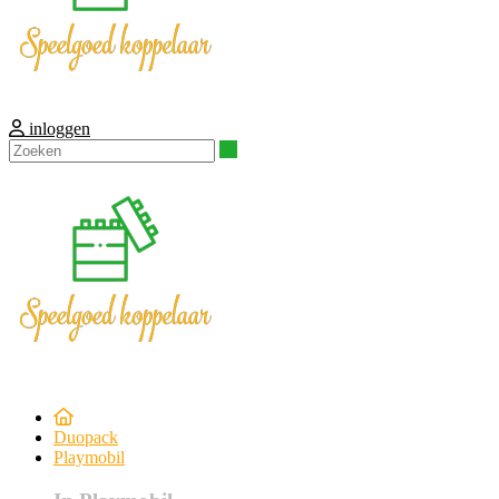
inloggen
Zoeken
Duopack
Playmobil