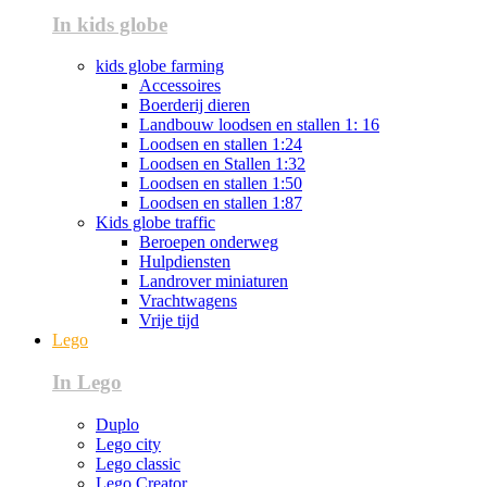
In kids globe
kids globe farming
Accessoires
Boerderij dieren
Landbouw loodsen en stallen 1: 16
Loodsen en stallen 1:24
Loodsen en Stallen 1:32
Loodsen en stallen 1:50
Loodsen en stallen 1:87
Kids globe traffic
Beroepen onderweg
Hulpdiensten
Landrover miniaturen
Vrachtwagens
Vrije tijd
Lego
In Lego
Duplo
Lego city
Lego classic
Lego Creator