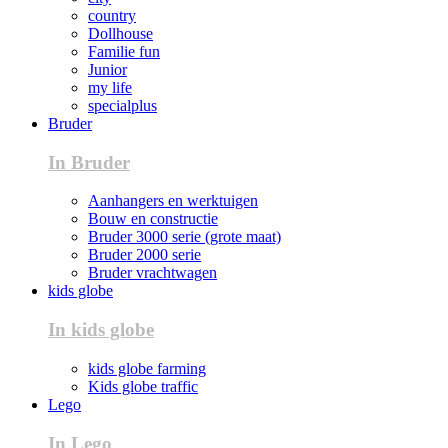
country
Dollhouse
Familie fun
Junior
my life
specialplus
Bruder
In Bruder
Aanhangers en werktuigen
Bouw en constructie
Bruder 3000 serie (grote maat)
Bruder 2000 serie
Bruder vrachtwagen
kids globe
In kids globe
kids globe farming
Kids globe traffic
Lego
In Lego