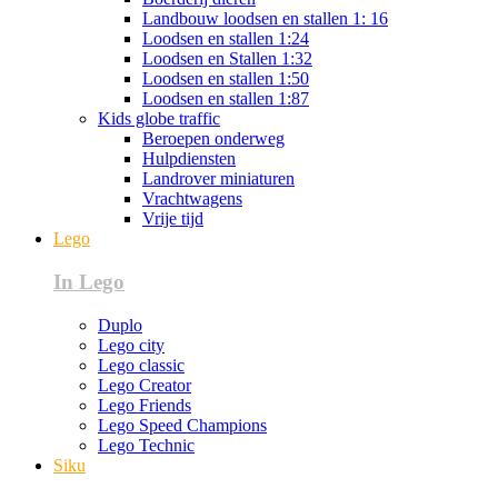
Landbouw loodsen en stallen 1: 16
Loodsen en stallen 1:24
Loodsen en Stallen 1:32
Loodsen en stallen 1:50
Loodsen en stallen 1:87
Kids globe traffic
Beroepen onderweg
Hulpdiensten
Landrover miniaturen
Vrachtwagens
Vrije tijd
Lego
In Lego
Duplo
Lego city
Lego classic
Lego Creator
Lego Friends
Lego Speed Champions
Lego Technic
Siku