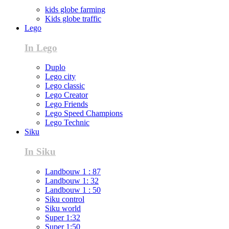
kids globe farming
Kids globe traffic
Lego
In Lego
Duplo
Lego city
Lego classic
Lego Creator
Lego Friends
Lego Speed Champions
Lego Technic
Siku
In Siku
Landbouw 1 : 87
Landbouw 1: 32
Landbouw 1 : 50
Siku control
Siku world
Super 1:32
Super 1:50