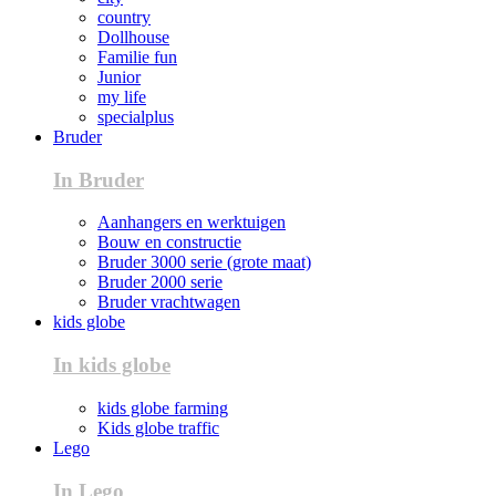
country
Dollhouse
Familie fun
Junior
my life
specialplus
Bruder
In Bruder
Aanhangers en werktuigen
Bouw en constructie
Bruder 3000 serie (grote maat)
Bruder 2000 serie
Bruder vrachtwagen
kids globe
In kids globe
kids globe farming
Kids globe traffic
Lego
In Lego