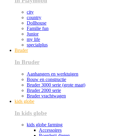
In Playmobil
city
country
Dollhouse
Familie fun
Junior
my life
specialplus
Bruder
In Bruder
Aanhangers en werktuigen
Bouw en constructie
Bruder 3000 serie (grote maat)
Bruder 2000 serie
Bruder vrachtwagen
kids globe
In kids globe
kids globe farming
Accessoires
Boerderij dieren