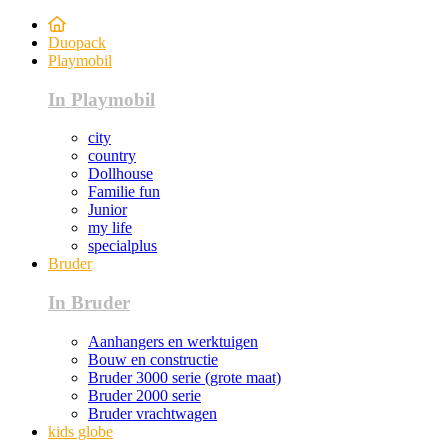
Duopack
Playmobil
In Playmobil
city
country
Dollhouse
Familie fun
Junior
my life
specialplus
Bruder
In Bruder
Aanhangers en werktuigen
Bouw en constructie
Bruder 3000 serie (grote maat)
Bruder 2000 serie
Bruder vrachtwagen
kids globe