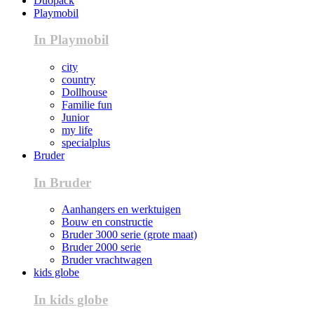
Duopack
Playmobil
In Playmobil
city
country
Dollhouse
Familie fun
Junior
my life
specialplus
Bruder
In Bruder
Aanhangers en werktuigen
Bouw en constructie
Bruder 3000 serie (grote maat)
Bruder 2000 serie
Bruder vrachtwagen
kids globe
In kids globe