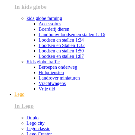
In kids globe
kids globe farming
Accessoires
Boerderij dieren
Landbouw loodsen en stallen 1: 16
Loodsen en stallen 1:24
Loodsen en Stallen 1:32
Loodsen en stallen 1:50
Loodsen en stallen 1:87
Kids globe traffic
Beroepen onderweg
Hulpdiensten
Landrover miniaturen
Vrachtwagens
Vrije tijd
Lego
In Lego
Duplo
Lego city
Lego classic
Lego Creator