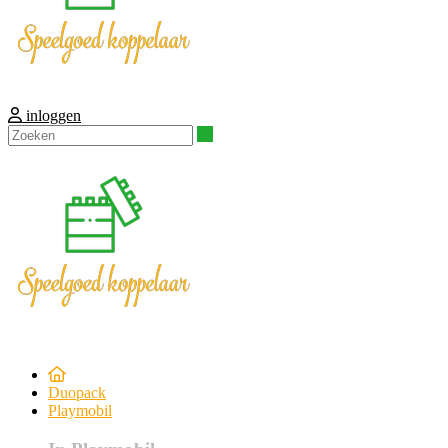
inloggen
Zoeken
Duopack
Playmobil