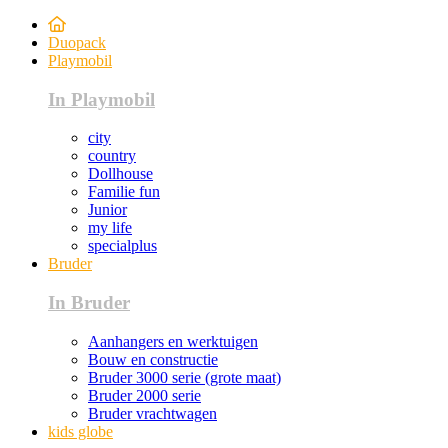
Duopack
Playmobil
In Playmobil
city
country
Dollhouse
Familie fun
Junior
my life
specialplus
Bruder
In Bruder
Aanhangers en werktuigen
Bouw en constructie
Bruder 3000 serie (grote maat)
Bruder 2000 serie
Bruder vrachtwagen
kids globe