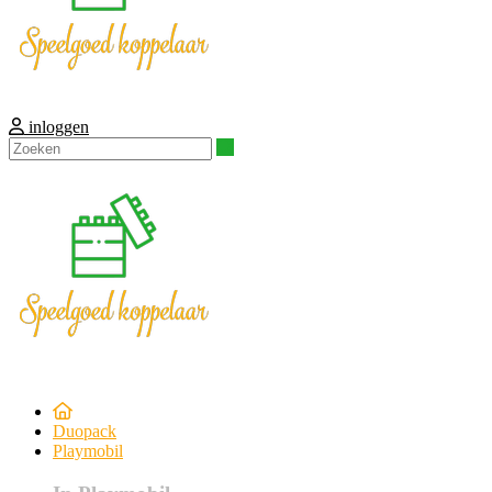
inloggen
Zoeken
Duopack
Playmobil