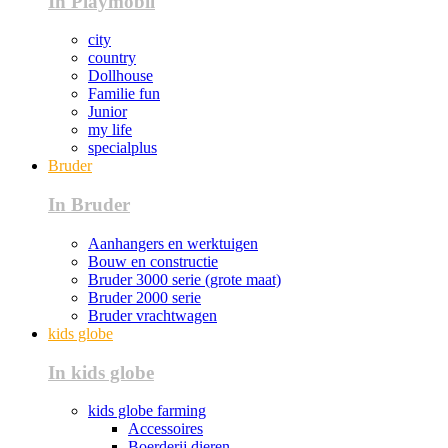
In Playmobil
city
country
Dollhouse
Familie fun
Junior
my life
specialplus
Bruder
In Bruder
Aanhangers en werktuigen
Bouw en constructie
Bruder 3000 serie (grote maat)
Bruder 2000 serie
Bruder vrachtwagen
kids globe
In kids globe
kids globe farming
Accessoires
Boerderij dieren