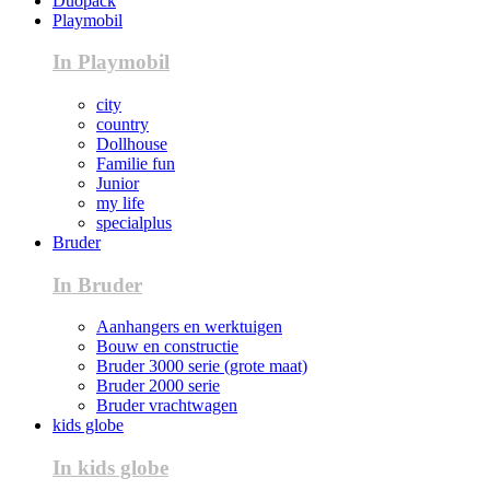
Duopack
Playmobil
In Playmobil
city
country
Dollhouse
Familie fun
Junior
my life
specialplus
Bruder
In Bruder
Aanhangers en werktuigen
Bouw en constructie
Bruder 3000 serie (grote maat)
Bruder 2000 serie
Bruder vrachtwagen
kids globe
In kids globe