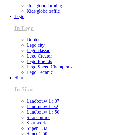
kids globe farming
Kids globe traffic
Lego
In Lego
Duplo
Lego city
Lego classic
Lego Creator
Lego Friends
Lego Speed Champions
Lego Technic
Siku
In Siku
Landbouw 1 : 87
Landbouw 1: 32
Landbouw 1 : 50
Siku control
Siku world
Super 1:32
Super 1:50