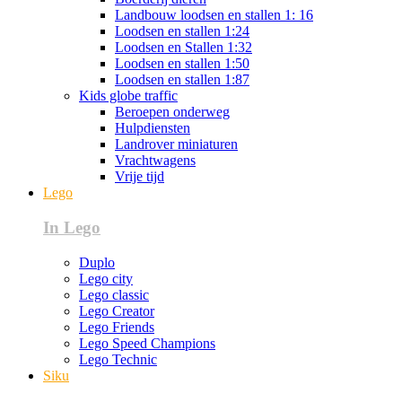
Landbouw loodsen en stallen 1: 16
Loodsen en stallen 1:24
Loodsen en Stallen 1:32
Loodsen en stallen 1:50
Loodsen en stallen 1:87
Kids globe traffic
Beroepen onderweg
Hulpdiensten
Landrover miniaturen
Vrachtwagens
Vrije tijd
Lego
In Lego
Duplo
Lego city
Lego classic
Lego Creator
Lego Friends
Lego Speed Champions
Lego Technic
Siku