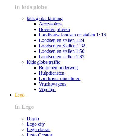
In kids globe
kids globe farming
Accessoires
Boerderij dieren
Landbouw loodsen en stallen 1: 16
Loodsen en stallen 1:24
Loodsen en Stallen 1:32
Loodsen en stallen 1:50
Loodsen en stallen 1:87
Kids globe traffic
Beroepen onderweg
Hulpdiensten
Landrover miniaturen
Vrachtwagens
Vrije tijd
Lego
In Lego
Duplo
Lego city
Lego classic
Lego Creator