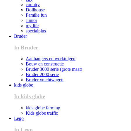
country
Dollhouse
Familie fun
Junior
my life
specialplus
Bruder
In Bruder
Aanhangers en werktuigen
Bouw en constructie
Bruder 3000 serie (grote maat)
Bruder 2000 serie
Bruder vrachtwagen
kids globe
In kids globe
kids globe farming
Kids globe traffic
Lego
In Lego