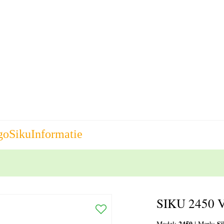
go
Siku
Informatie
SIKU 2450 
2450
S
Model:
|
Merk: