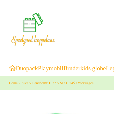
Duopack
Playmobil
Bruder
kids globe
Le
Home
>
Siku
>
Landbouw 1: 32
>
SIKU 2450 Voerwagen