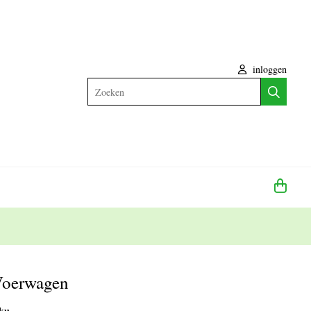
inloggen
Zoeken
Voerwagen
iku