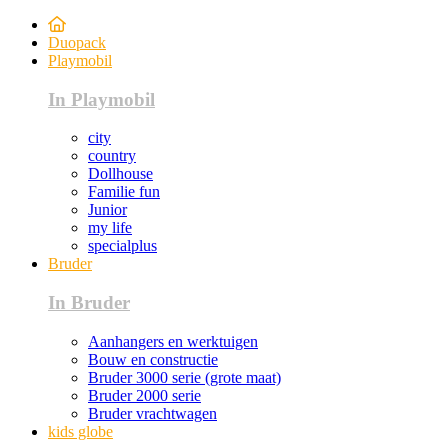
Duopack
Playmobil
In Playmobil
city
country
Dollhouse
Familie fun
Junior
my life
specialplus
Bruder
In Bruder
Aanhangers en werktuigen
Bouw en constructie
Bruder 3000 serie (grote maat)
Bruder 2000 serie
Bruder vrachtwagen
kids globe