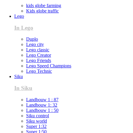
kids globe farming
Kids globe traffic
Lego
In Lego
Duplo
Lego city
Lego classic
Lego Creator
Lego Friends
Lego Speed Champions
Lego Technic
Siku
In Siku
Landbouw 1 : 87
Landbouw 1: 32
Landbouw 1 : 50
Siku control
Siku world
Super 1:32
Super 1:50