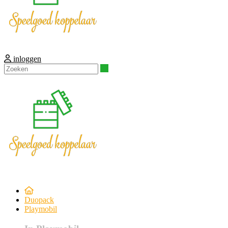
inloggen
Zoeken
Duopack
Playmobil