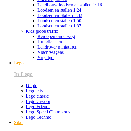
Landbouw loodsen en stallen 1: 16
Loodsen en stallen 1:24
Loodsen en Stallen 1:32
Loodsen en stallen 1:50
Loodsen en stallen 1:87
Kids globe traffic
Beroepen onderweg
Hulpdiensten
Landrover miniaturen
Vrachtwagens
Vrije tijd
Lego
In Lego
Duplo
Lego city
Lego classic
Lego Creator
Lego Friends
Lego Speed Champions
Lego Technic
Siku