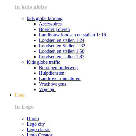
In kids globe
kids globe farming
Accessoires
Boerderij dieren
Landbouw loodsen en stallen 1: 16
Loodsen en stallen 1:24
Loodsen en Stallen 1:32
Loodsen en stallen 1:50
Loodsen en stallen 1:87
Kids globe traffic
Beroepen onderweg
Hulpdiensten
Landrover miniaturen
Vrachtwagens
Vrije tijd
Lego
In Lego
Duplo
Lego city
Lego classic
Lego Creator