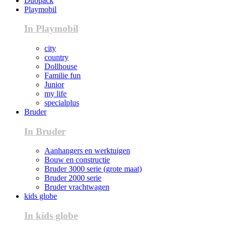
Duopack
Playmobil
In Playmobil
city
country
Dollhouse
Familie fun
Junior
my life
specialplus
Bruder
In Bruder
Aanhangers en werktuigen
Bouw en constructie
Bruder 3000 serie (grote maat)
Bruder 2000 serie
Bruder vrachtwagen
kids globe
In kids globe