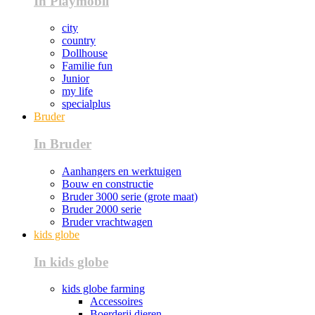
In Playmobil
city
country
Dollhouse
Familie fun
Junior
my life
specialplus
Bruder
In Bruder
Aanhangers en werktuigen
Bouw en constructie
Bruder 3000 serie (grote maat)
Bruder 2000 serie
Bruder vrachtwagen
kids globe
In kids globe
kids globe farming
Accessoires
Boerderij dieren