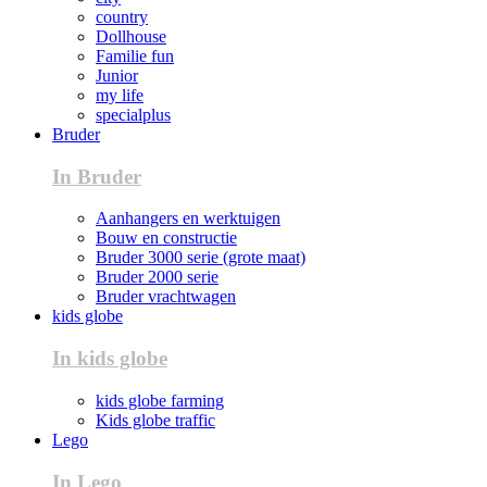
country
Dollhouse
Familie fun
Junior
my life
specialplus
Bruder
In Bruder
Aanhangers en werktuigen
Bouw en constructie
Bruder 3000 serie (grote maat)
Bruder 2000 serie
Bruder vrachtwagen
kids globe
In kids globe
kids globe farming
Kids globe traffic
Lego
In Lego