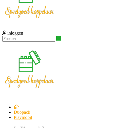
inloggen
Zoeken
Duopack
Playmobil