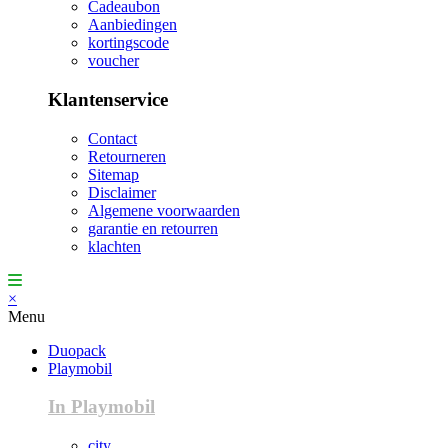
Cadeaubon
Aanbiedingen
kortingscode
voucher
Klantenservice
Contact
Retourneren
Sitemap
Disclaimer
Algemene voorwaarden
garantie en retourren
klachten
×
Menu
Duopack
Playmobil
In Playmobil
city