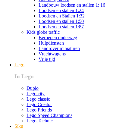
Landbouw loodsen en stallen 1: 16
Loodsen en stallen 1:24
Loodsen en Stallen 1:32
Loodsen en stallen 1:50
Loodsen en stallen 1:87
Kids globe traffic
Beroepen onderweg
Hulpdiensten
Landrover miniaturen
Vrachtwagens
Vrije tijd
Lego
In Lego
Duplo
Lego city
Lego classic
Lego Creator
Lego Friends
Lego Speed Champions
Lego Technic
Siku