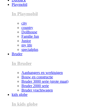
Duopack
Playmobil
In Playmobil
city
country
Dollhouse
Familie fun
Junior
my life
specialplus
Bruder
In Bruder
Aanhangers en werktuigen
Bouw en constructie
Bruder 3000 serie (grote maat)
Bruder 2000 serie
Bruder vrachtwagen
kids globe
In kids globe