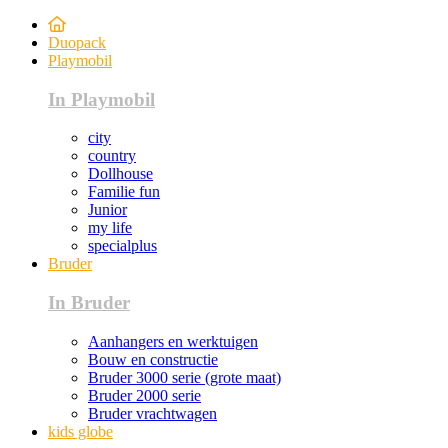
Duopack
Playmobil
In Playmobil
city
country
Dollhouse
Familie fun
Junior
my life
specialplus
Bruder
In Bruder
Aanhangers en werktuigen
Bouw en constructie
Bruder 3000 serie (grote maat)
Bruder 2000 serie
Bruder vrachtwagen
kids globe