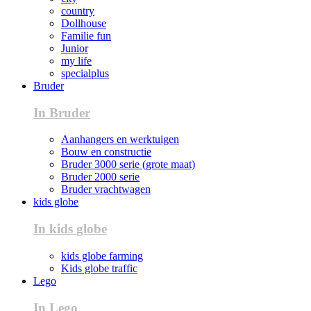
country
Dollhouse
Familie fun
Junior
my life
specialplus
Bruder
In Bruder
Aanhangers en werktuigen
Bouw en constructie
Bruder 3000 serie (grote maat)
Bruder 2000 serie
Bruder vrachtwagen
kids globe
In kids globe
kids globe farming
Kids globe traffic
Lego
In Lego