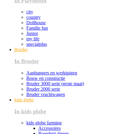
In Playmobil
city
country
Dollhouse
Familie fun
Junior
my life
specialplus
Bruder
In Bruder
Aanhangers en werktuigen
Bouw en constructie
Bruder 3000 serie (grote maat)
Bruder 2000 serie
Bruder vrachtwagen
kids globe
In kids globe
kids globe farming
Accessoires
Boerderij dieren