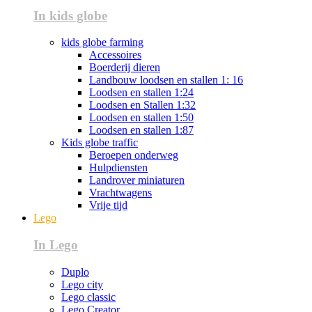
In kids globe
kids globe farming
Accessoires
Boerderij dieren
Landbouw loodsen en stallen 1: 16
Loodsen en stallen 1:24
Loodsen en Stallen 1:32
Loodsen en stallen 1:50
Loodsen en stallen 1:87
Kids globe traffic
Beroepen onderweg
Hulpdiensten
Landrover miniaturen
Vrachtwagens
Vrije tijd
Lego
In Lego
Duplo
Lego city
Lego classic
Lego Creator