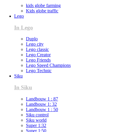
kids globe farming
Kids globe traffic
Lego
In Lego
Duplo
Lego city
Lego classic
Lego Creator
Lego Friends
Lego Speed Champions
Lego Technic
Siku
In Siku
Landbouw 1 : 87
Landbouw 1: 32
Landbouw 1 : 50
Siku control
Siku world
Super 1:32
Super 1:50