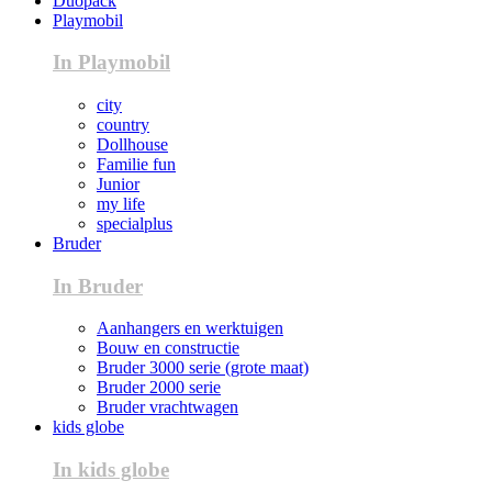
Duopack
Playmobil
In Playmobil
city
country
Dollhouse
Familie fun
Junior
my life
specialplus
Bruder
In Bruder
Aanhangers en werktuigen
Bouw en constructie
Bruder 3000 serie (grote maat)
Bruder 2000 serie
Bruder vrachtwagen
kids globe
In kids globe