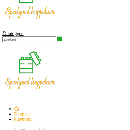
inloggen
Zoeken
Duopack
Playmobil