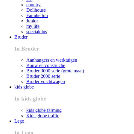
country
Dollhouse
Familie fun
Junior
my life
specialplus
Bruder
In Bruder
Aanhangers en werktuigen
Bouw en constructie
Bruder 3000 serie (grote maat)
Bruder 2000 serie
Bruder vrachtwagen
kids globe
In kids globe
kids globe farming
Kids globe traffic
Lego
In Lego