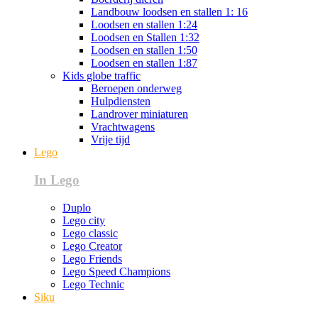
Landbouw loodsen en stallen 1: 16
Loodsen en stallen 1:24
Loodsen en Stallen 1:32
Loodsen en stallen 1:50
Loodsen en stallen 1:87
Kids globe traffic
Beroepen onderweg
Hulpdiensten
Landrover miniaturen
Vrachtwagens
Vrije tijd
Lego
In Lego
Duplo
Lego city
Lego classic
Lego Creator
Lego Friends
Lego Speed Champions
Lego Technic
Siku