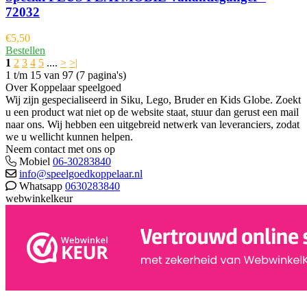
72032
€
5,50
Bestellen
1
2
3
4
5
....
>
>|
1 t/m 15 van 97 (7 pagina's)
Over Koppelaar speelgoed
Wij zijn gespecialiseerd in Siku, Lego, Bruder en Kids Globe. Zoekt
u een product wat niet op de website staat, stuur dan gerust een mail
naar ons. Wij hebben een uitgebreid netwerk van leveranciers, zodat
we u wellicht kunnen helpen.
Neem contact met ons op
Mobiel
06-30283840
info@speelgoedkoppelaar.nl
Whatsapp
0630283840
webwinkelkeur