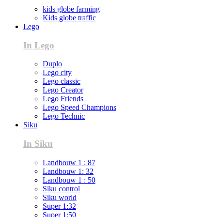
kids globe farming
Kids globe traffic
Lego
In Lego
Duplo
Lego city
Lego classic
Lego Creator
Lego Friends
Lego Speed Champions
Lego Technic
Siku
In Siku
Landbouw 1 : 87
Landbouw 1: 32
Landbouw 1 : 50
Siku control
Siku world
Super 1:32
Super 1:50