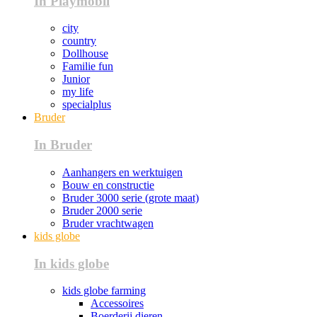
In Playmobil
city
country
Dollhouse
Familie fun
Junior
my life
specialplus
Bruder
In Bruder
Aanhangers en werktuigen
Bouw en constructie
Bruder 3000 serie (grote maat)
Bruder 2000 serie
Bruder vrachtwagen
kids globe
In kids globe
kids globe farming
Accessoires
Boerderij dieren