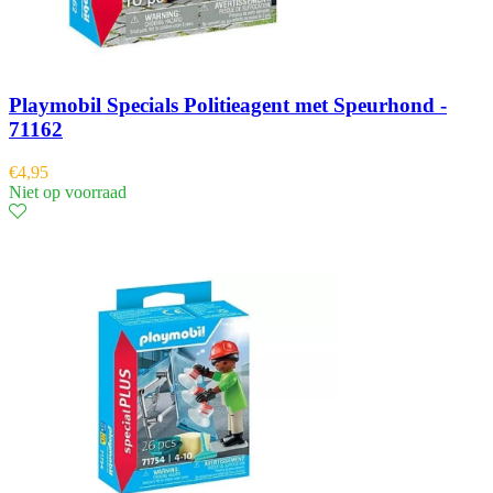
Playmobil Specials Politieagent met Speurhond -
71162
€
4,95
Niet op voorraad