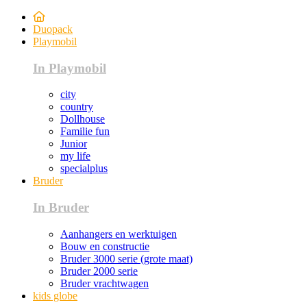
Duopack
Playmobil
In Playmobil
city
country
Dollhouse
Familie fun
Junior
my life
specialplus
Bruder
In Bruder
Aanhangers en werktuigen
Bouw en constructie
Bruder 3000 serie (grote maat)
Bruder 2000 serie
Bruder vrachtwagen
kids globe