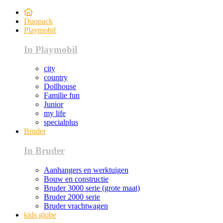
Duopack
Playmobil
In Playmobil
city
country
Dollhouse
Familie fun
Junior
my life
specialplus
Bruder
In Bruder
Aanhangers en werktuigen
Bouw en constructie
Bruder 3000 serie (grote maat)
Bruder 2000 serie
Bruder vrachtwagen
kids globe