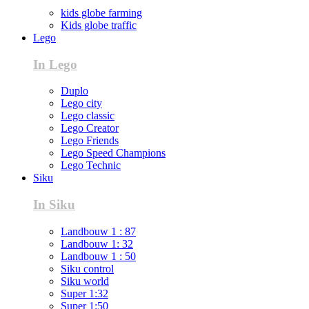
kids globe farming
Kids globe traffic
Lego
In Lego
Duplo
Lego city
Lego classic
Lego Creator
Lego Friends
Lego Speed Champions
Lego Technic
Siku
In Siku
Landbouw 1 : 87
Landbouw 1: 32
Landbouw 1 : 50
Siku control
Siku world
Super 1:32
Super 1:50