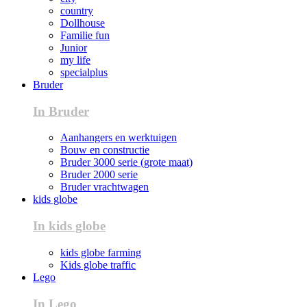
country
Dollhouse
Familie fun
Junior
my life
specialplus
Bruder
In Bruder
Aanhangers en werktuigen
Bouw en constructie
Bruder 3000 serie (grote maat)
Bruder 2000 serie
Bruder vrachtwagen
kids globe
In kids globe
kids globe farming
Kids globe traffic
Lego
In Lego