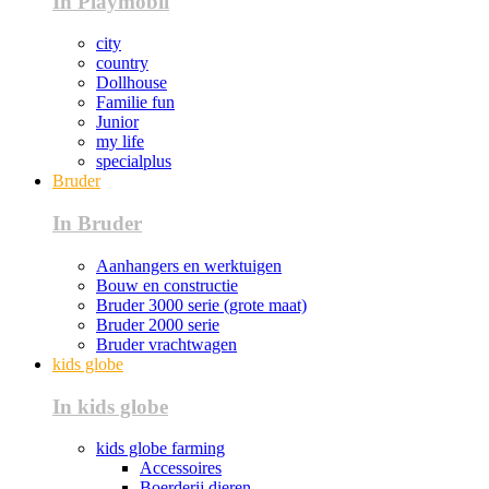
In Playmobil
city
country
Dollhouse
Familie fun
Junior
my life
specialplus
Bruder
In Bruder
Aanhangers en werktuigen
Bouw en constructie
Bruder 3000 serie (grote maat)
Bruder 2000 serie
Bruder vrachtwagen
kids globe
In kids globe
kids globe farming
Accessoires
Boerderij dieren