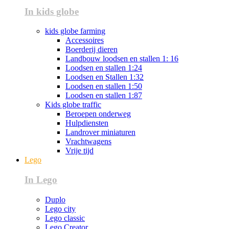
In kids globe
kids globe farming
Accessoires
Boerderij dieren
Landbouw loodsen en stallen 1: 16
Loodsen en stallen 1:24
Loodsen en Stallen 1:32
Loodsen en stallen 1:50
Loodsen en stallen 1:87
Kids globe traffic
Beroepen onderweg
Hulpdiensten
Landrover miniaturen
Vrachtwagens
Vrije tijd
Lego
In Lego
Duplo
Lego city
Lego classic
Lego Creator