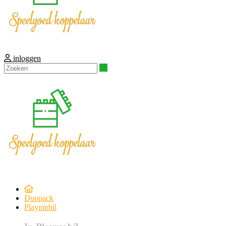
inloggen
Zoeken
Duopack
Playmobil