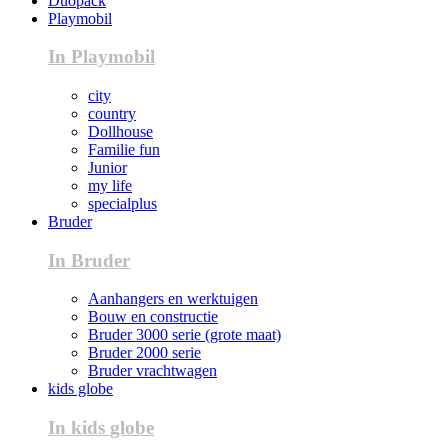
Duopack
Playmobil
In Playmobil
city
country
Dollhouse
Familie fun
Junior
my life
specialplus
Bruder
In Bruder
Aanhangers en werktuigen
Bouw en constructie
Bruder 3000 serie (grote maat)
Bruder 2000 serie
Bruder vrachtwagen
kids globe
In kids globe