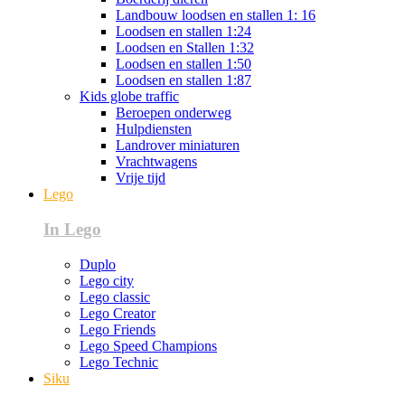
Landbouw loodsen en stallen 1: 16
Loodsen en stallen 1:24
Loodsen en Stallen 1:32
Loodsen en stallen 1:50
Loodsen en stallen 1:87
Kids globe traffic
Beroepen onderweg
Hulpdiensten
Landrover miniaturen
Vrachtwagens
Vrije tijd
Lego
In Lego
Duplo
Lego city
Lego classic
Lego Creator
Lego Friends
Lego Speed Champions
Lego Technic
Siku