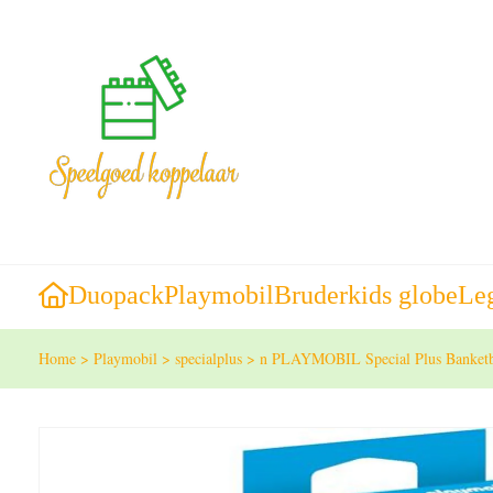
Duopack
Playmobil
Bruder
kids globe
Le
Home
>
Playmobil
>
specialplus
>
n PLAYMOBIL Special Plus Banketb