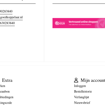
30283840
goedkoppelaar.nl
630283840
Extra
Mijn accoun
rken
Inloggen
eaubon
Bestelhistorie
biedingen
Verlanglijst
tingscode
Nieuwsbrief