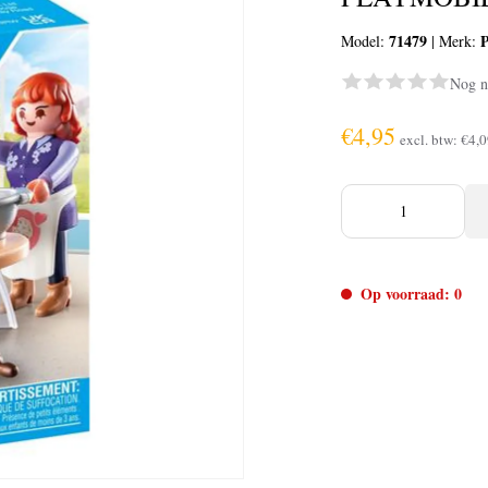
71479
P
Model:
|
Merk:
Nog n
€4,95
excl. btw:
€4,0
Op voorraad: 0