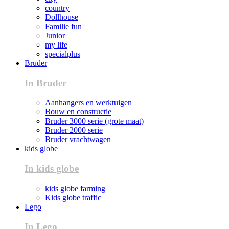
country
Dollhouse
Familie fun
Junior
my life
specialplus
Bruder
In Bruder
Aanhangers en werktuigen
Bouw en constructie
Bruder 3000 serie (grote maat)
Bruder 2000 serie
Bruder vrachtwagen
kids globe
In kids globe
kids globe farming
Kids globe traffic
Lego
In Lego