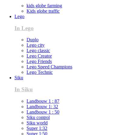
kids globe farming
Kids globe traffic
Lego
In Lego
Duplo
Lego city
Lego classic
Lego Creator
Lego Friends
Lego Speed Champions
Lego Technic
Siku
In Siku
Landbouw 1 : 87
Landbouw 1: 32
Landbouw 1 : 50
Siku control
Siku world
Super 1:32
Super 1:50