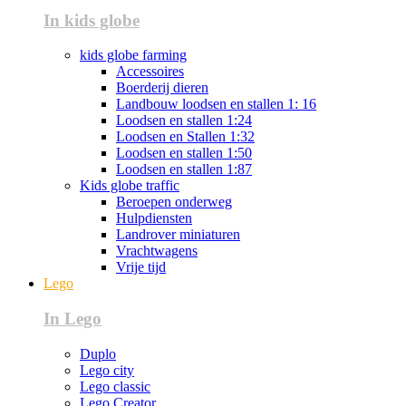
In kids globe
kids globe farming
Accessoires
Boerderij dieren
Landbouw loodsen en stallen 1: 16
Loodsen en stallen 1:24
Loodsen en Stallen 1:32
Loodsen en stallen 1:50
Loodsen en stallen 1:87
Kids globe traffic
Beroepen onderweg
Hulpdiensten
Landrover miniaturen
Vrachtwagens
Vrije tijd
Lego
In Lego
Duplo
Lego city
Lego classic
Lego Creator