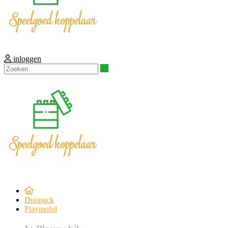
inloggen
Zoeken
Duopack
Playmobil