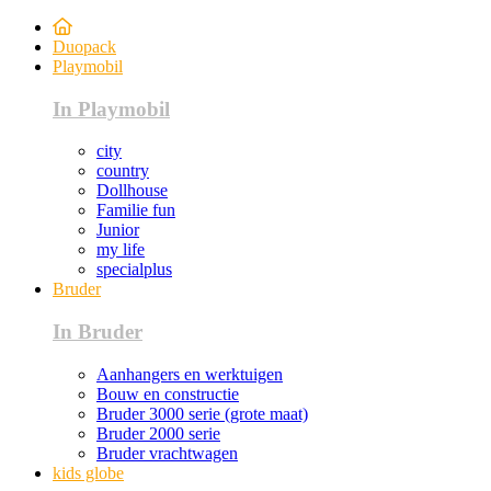
Duopack
Playmobil
In Playmobil
city
country
Dollhouse
Familie fun
Junior
my life
specialplus
Bruder
In Bruder
Aanhangers en werktuigen
Bouw en constructie
Bruder 3000 serie (grote maat)
Bruder 2000 serie
Bruder vrachtwagen
kids globe