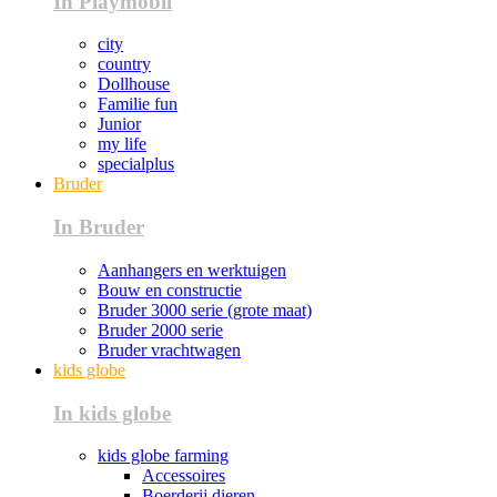
In Playmobil
city
country
Dollhouse
Familie fun
Junior
my life
specialplus
Bruder
In Bruder
Aanhangers en werktuigen
Bouw en constructie
Bruder 3000 serie (grote maat)
Bruder 2000 serie
Bruder vrachtwagen
kids globe
In kids globe
kids globe farming
Accessoires
Boerderij dieren