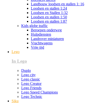
Landbouw loodsen en stallen 1: 16
Loodsen en stallen 1:24
Loodsen en Stallen 1:32
Loodsen en stallen 1:50
Loodsen en stallen 1:87
Kids globe traffic
Beroepen onderweg
Hulpdiensten
Landrover miniaturen
Vrachtwagens
Vrije tijd
Lego
In Lego
Duplo
Lego city
Lego classic
Lego Creator
Lego Friends
Lego Speed Champions
Lego Technic
Siku