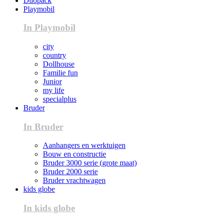
Duopack
Playmobil
In Playmobil
city
country
Dollhouse
Familie fun
Junior
my life
specialplus
Bruder
In Bruder
Aanhangers en werktuigen
Bouw en constructie
Bruder 3000 serie (grote maat)
Bruder 2000 serie
Bruder vrachtwagen
kids globe
In kids globe