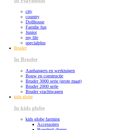
In Playmobil
city
country
Dollhouse
Familie fun
Junior
my life
specialplus
Bruder
In Bruder
Aanhangers en werktuigen
Bouw en constructie
Bruder 3000 serie (grote maat)
Bruder 2000 serie
Bruder vrachtwagen
kids globe
In kids globe
kids globe farming
Accessoires
Boerderij dieren