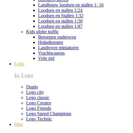
Landbouw loodsen en stallen 1: 16
Loodsen en stallen 1:24
Loodsen en Stallen 1:32
Loodsen en stallen 1:50
Loodsen en stallen 1:87
Kids globe traffic
Beroepen onderweg
Hulpdiensten
Landrover miniaturen
Vrachtwagens
Vrije tijd
Lego
In Lego
Duplo
Lego city
Lego classic
Lego Creator
Lego Friends
Lego Speed Champions
Lego Technic
Siku