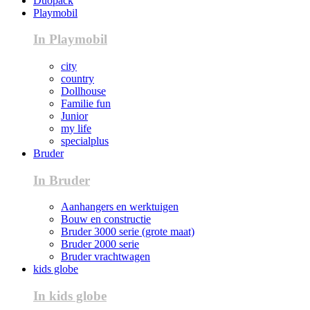
Duopack
Playmobil
In Playmobil
city
country
Dollhouse
Familie fun
Junior
my life
specialplus
Bruder
In Bruder
Aanhangers en werktuigen
Bouw en constructie
Bruder 3000 serie (grote maat)
Bruder 2000 serie
Bruder vrachtwagen
kids globe
In kids globe