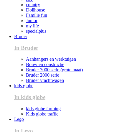
country
Dollhouse
Familie fun
Junior
my life
specialplus
Bruder
In Bruder
Aanhangers en werktuigen
Bouw en constructie
Bruder 3000 serie (grote maat)
Bruder 2000 serie
Bruder vrachtwagen
kids globe
In kids globe
kids globe farming
Kids globe traffic
Lego
In Lego