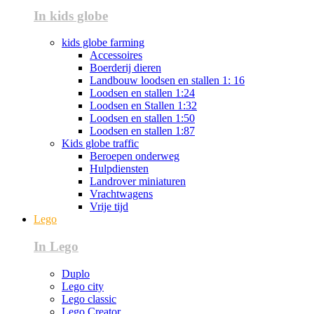
In kids globe
kids globe farming
Accessoires
Boerderij dieren
Landbouw loodsen en stallen 1: 16
Loodsen en stallen 1:24
Loodsen en Stallen 1:32
Loodsen en stallen 1:50
Loodsen en stallen 1:87
Kids globe traffic
Beroepen onderweg
Hulpdiensten
Landrover miniaturen
Vrachtwagens
Vrije tijd
Lego
In Lego
Duplo
Lego city
Lego classic
Lego Creator