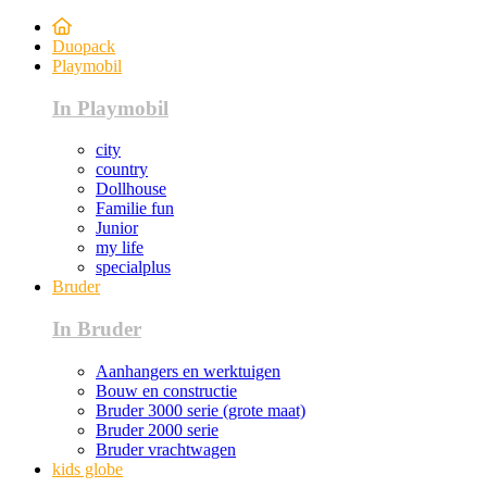
Duopack
Playmobil
In Playmobil
city
country
Dollhouse
Familie fun
Junior
my life
specialplus
Bruder
In Bruder
Aanhangers en werktuigen
Bouw en constructie
Bruder 3000 serie (grote maat)
Bruder 2000 serie
Bruder vrachtwagen
kids globe