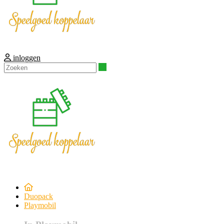
inloggen
Zoeken
Duopack
Playmobil