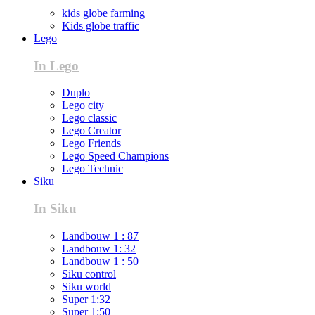
kids globe farming
Kids globe traffic
Lego
In Lego
Duplo
Lego city
Lego classic
Lego Creator
Lego Friends
Lego Speed Champions
Lego Technic
Siku
In Siku
Landbouw 1 : 87
Landbouw 1: 32
Landbouw 1 : 50
Siku control
Siku world
Super 1:32
Super 1:50