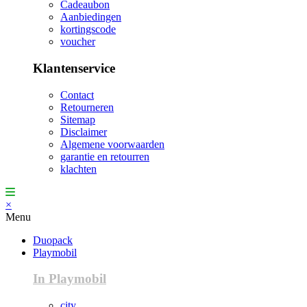
Cadeaubon
Aanbiedingen
kortingscode
voucher
Klantenservice
Contact
Retourneren
Sitemap
Disclaimer
Algemene voorwaarden
garantie en retourren
klachten
×
Menu
Duopack
Playmobil
In Playmobil
city