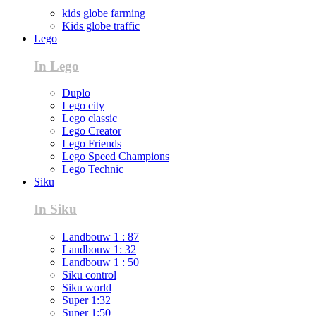
kids globe farming
Kids globe traffic
Lego
In Lego
Duplo
Lego city
Lego classic
Lego Creator
Lego Friends
Lego Speed Champions
Lego Technic
Siku
In Siku
Landbouw 1 : 87
Landbouw 1: 32
Landbouw 1 : 50
Siku control
Siku world
Super 1:32
Super 1:50