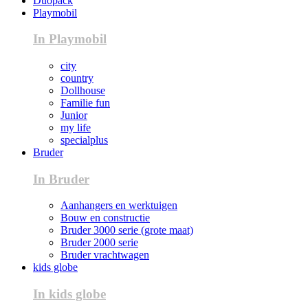
Duopack
Playmobil
In Playmobil
city
country
Dollhouse
Familie fun
Junior
my life
specialplus
Bruder
In Bruder
Aanhangers en werktuigen
Bouw en constructie
Bruder 3000 serie (grote maat)
Bruder 2000 serie
Bruder vrachtwagen
kids globe
In kids globe