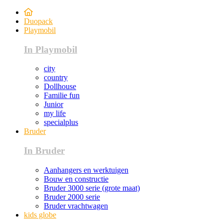
Duopack
Playmobil
In Playmobil
city
country
Dollhouse
Familie fun
Junior
my life
specialplus
Bruder
In Bruder
Aanhangers en werktuigen
Bouw en constructie
Bruder 3000 serie (grote maat)
Bruder 2000 serie
Bruder vrachtwagen
kids globe