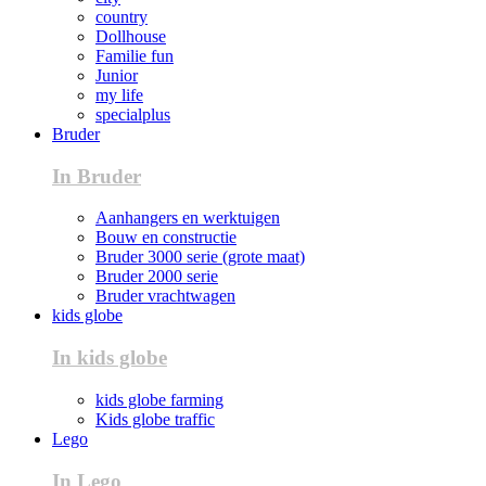
country
Dollhouse
Familie fun
Junior
my life
specialplus
Bruder
In Bruder
Aanhangers en werktuigen
Bouw en constructie
Bruder 3000 serie (grote maat)
Bruder 2000 serie
Bruder vrachtwagen
kids globe
In kids globe
kids globe farming
Kids globe traffic
Lego
In Lego