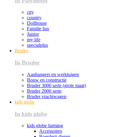
In Playmobil
city
country
Dollhouse
Familie fun
Junior
my life
specialplus
Bruder
In Bruder
Aanhangers en werktuigen
Bouw en constructie
Bruder 3000 serie (grote maat)
Bruder 2000 serie
Bruder vrachtwagen
kids globe
In kids globe
kids globe farming
Accessoires
Boerderij dieren