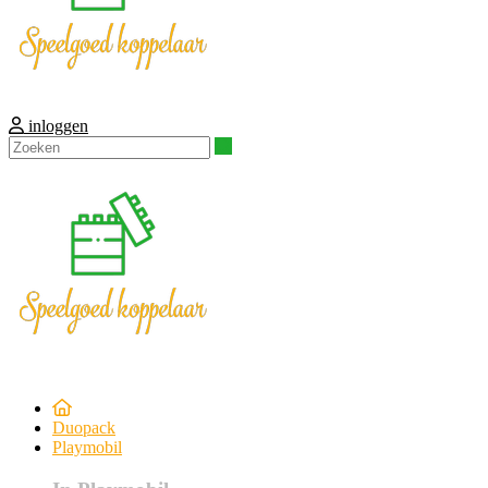
inloggen
Zoeken
Duopack
Playmobil