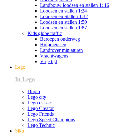
Landbouw loodsen en stallen 1: 16
Loodsen en stallen 1:24
Loodsen en Stallen 1:32
Loodsen en stallen 1:50
Loodsen en stallen 1:87
Kids globe traffic
Beroepen onderweg
Hulpdiensten
Landrover miniaturen
Vrachtwagens
Vrije tijd
Lego
In Lego
Duplo
Lego city
Lego classic
Lego Creator
Lego Friends
Lego Speed Champions
Lego Technic
Siku