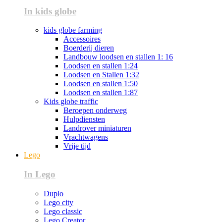
In kids globe
kids globe farming
Accessoires
Boerderij dieren
Landbouw loodsen en stallen 1: 16
Loodsen en stallen 1:24
Loodsen en Stallen 1:32
Loodsen en stallen 1:50
Loodsen en stallen 1:87
Kids globe traffic
Beroepen onderweg
Hulpdiensten
Landrover miniaturen
Vrachtwagens
Vrije tijd
Lego
In Lego
Duplo
Lego city
Lego classic
Lego Creator