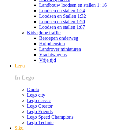
Landbouw loodsen en stallen 1: 16
Loodsen en stallen 1:24
Loodsen en Stallen 1:32
Loodsen en stallen 1:50
Loodsen en stallen 1:87
Kids globe traffic
Beroepen onderweg
Hulpdiensten
Landrover miniaturen
Vrachtwagens
Vrije tijd
Lego
In Lego
Duplo
Lego city
Lego classic
Lego Creator
Lego Friends
Lego Speed Champions
Lego Technic
Siku