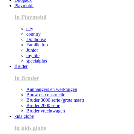
Duopack
Playmobil
In Playmobil
city
country
Dollhouse
Familie fun
Junior
my life
specialplus
Bruder
In Bruder
Aanhangers en werktuigen
Bouw en constructie
Bruder 3000 serie (grote maat)
Bruder 2000 serie
Bruder vrachtwagen
kids globe
In kids globe