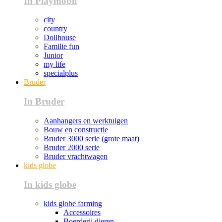
In Playmobil
city
country
Dollhouse
Familie fun
Junior
my life
specialplus
Bruder
In Bruder
Aanhangers en werktuigen
Bouw en constructie
Bruder 3000 serie (grote maat)
Bruder 2000 serie
Bruder vrachtwagen
kids globe
In kids globe
kids globe farming
Accessoires
Boerderij dieren