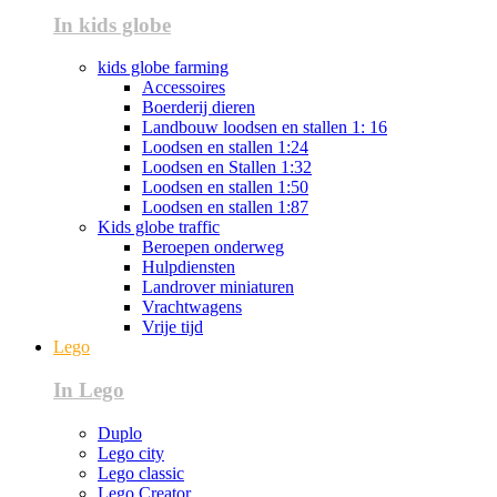
In kids globe
kids globe farming
Accessoires
Boerderij dieren
Landbouw loodsen en stallen 1: 16
Loodsen en stallen 1:24
Loodsen en Stallen 1:32
Loodsen en stallen 1:50
Loodsen en stallen 1:87
Kids globe traffic
Beroepen onderweg
Hulpdiensten
Landrover miniaturen
Vrachtwagens
Vrije tijd
Lego
In Lego
Duplo
Lego city
Lego classic
Lego Creator