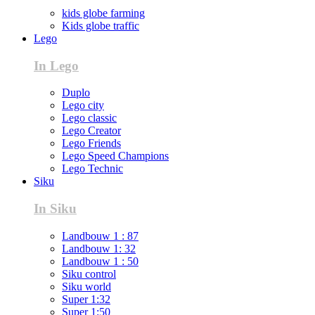
kids globe farming
Kids globe traffic
Lego
In Lego
Duplo
Lego city
Lego classic
Lego Creator
Lego Friends
Lego Speed Champions
Lego Technic
Siku
In Siku
Landbouw 1 : 87
Landbouw 1: 32
Landbouw 1 : 50
Siku control
Siku world
Super 1:32
Super 1:50