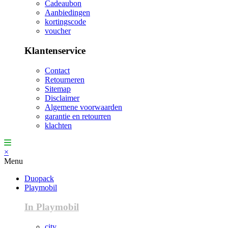
Cadeaubon
Aanbiedingen
kortingscode
voucher
Klantenservice
Contact
Retourneren
Sitemap
Disclaimer
Algemene voorwaarden
garantie en retourren
klachten
×
Menu
Duopack
Playmobil
In Playmobil
city