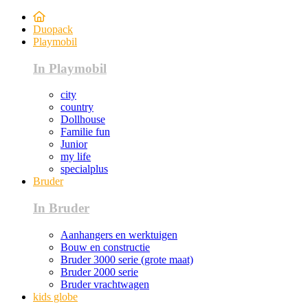
Duopack
Playmobil
In Playmobil
city
country
Dollhouse
Familie fun
Junior
my life
specialplus
Bruder
In Bruder
Aanhangers en werktuigen
Bouw en constructie
Bruder 3000 serie (grote maat)
Bruder 2000 serie
Bruder vrachtwagen
kids globe