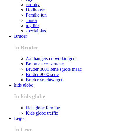
country
Dollhouse
Familie fun
Junior
my life
specialplus
Bruder
In Bruder
Aanhangers en werktuigen
Bouw en constructie
Bruder 3000 serie (grote maat)
Bruder 2000 serie
Bruder vrachtwagen
kids globe
In kids globe
kids globe farming
Kids globe traffic
Lego
In Lego