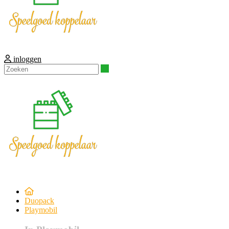
inloggen
Zoeken
Duopack
Playmobil